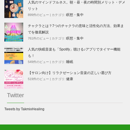
人気のマインドフルネス。朝・昼・夜の時間別メリット・デメ
リット
瞑想・集中
899件のビュー
|
カテゴリ:
チャクラとは？7つのチャクラの意味と活性化の方法、効果ま
でを徹底解説
瞑想・集中
761件のビュー
|
カテゴリ:
人気の快眠音楽も「Spotify」聴ける♪アプリでタイマー機能
も！
睡眠
549件のビュー
|
カテゴリ:
【サロン向け】リラクゼーション音楽の正しい選び方
健康
519件のビュー
|
カテゴリ:
Twitter
Tweets by TakmixHealing