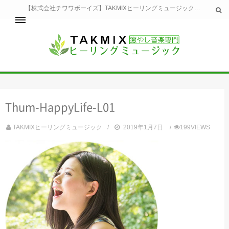
【株式会社チワワボーイズ】TAKMIXヒーリングミュージックへようこそ。TAKMIXヒーリングミュージックは貴方に特別な癒やしの時間をご提供致します。
ホーム
TAKMIXヒーリングミュージックとは
健康
Thum-HappyLife-L01
睡眠
瞑想・集中
TAKMIXヒーリングミュージック
2019年1月7日
199VIEWS
美容
自然
生活
お問い合わせ
運営会社