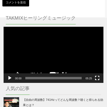
TAKMIXヒーリングミュージック
動
画
プ
レ
ー
ヤ
ー
00:00
05:25
人気の記事
【自由の周波数】741Hzってどんな周波数？聴くと得られる効
果とは？