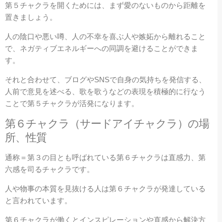
第５チャクラを開くためには、まず愛のないものから距離を
置きましょう。
人の陰口や悪い噂、人の不幸を喜ぶ人や嫉妬から離れること
で、ネガティブエネルギーへの同調を避けることができま
す。
それと合わせて、ブログやSNSで自身の気持ちを発信する、
人前で意見を述べる、歌を歌うなどの表現を積極的に行なう
ことで第５チャクラが活発になります。
第６
チャクラ（サードアイチャクラ）の場
所、性質
通称＝第３の目とも呼ばれている第６チャクラは直感力、第
六感を司るチャクラです。
人や物事の本質を見抜ける人は第６チャクラが発達している
と言われています。
第６チャクラが働くとインスピレーションや直感から解決方