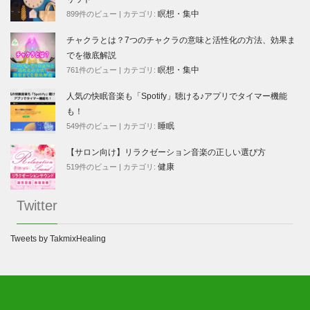
瞑想・集中
899件のビュー
|
カテゴリ:
チャクラとは？7つのチャクラの意味と活性化の方法、効果ま
でを徹底解説
瞑想・集中
761件のビュー
|
カテゴリ:
人気の快眠音楽も「Spotify」聴ける♪アプリでタイマー機能
も！
睡眠
549件のビュー
|
カテゴリ:
【サロン向け】リラクゼーション音楽の正しい選び方
健康
519件のビュー
|
カテゴリ:
Twitter
Tweets by TakmixHealing