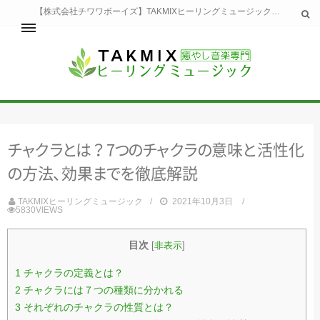
【株式会社チワワボーイズ】TAKMIXヒーリングミュージックへようこそ。TAKMIXヒーリングミュージックは貴方に特別な癒やしの時間をご提供致します。
ホーム
TAKMIXヒーリングミュージックとは
健康
チ
ャ
ク
ラ
と
は
？
7
つ
の
チ
ャ
ク
ラ
の
意
味
と
活性
化
睡眠
瞑想・集中
の
方
法
、
効
果
ま
で
を
徹底解説
美容
自然
TAKMIXヒーリングミュージック
2021年10月3日
5830VIEWS
生活
お問い合わせ
運営会社
目次
[
非表示
]
1
チャクラの定義とは？
2
チャクラには７つの種類に分かれる
3
それぞれのチャクラの性質とは？