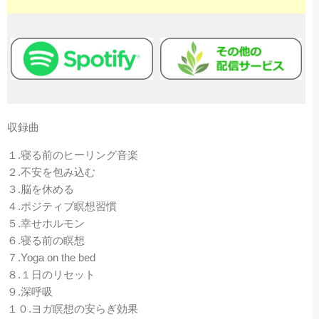
収録曲
１.寝る前のヒーリング音楽
２.不安を包み込む
３.脳を休める
４.ポジティブ瞑想習慣
５.幸せホルモン
６.寝る前の瞑想
７.Yoga on the bed
８.１日のリセット
９.深呼吸
１０.ヨガ瞑想の安らぎ効果