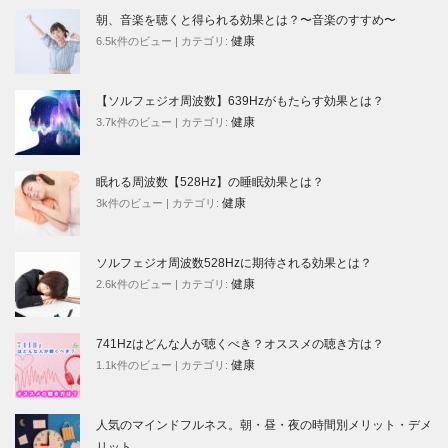
朝、音楽を聴くと得られる効果とは？〜音楽のすすめ〜
健康
6.5k件のビュー
|
カテゴリ:
【ソルフェジオ周波数】639Hzがもたらす効果とは？
健康
3.7k件のビュー
|
カテゴリ:
眠れる周波数【528Hz】の睡眠効果とは？
健康
3k件のビュー
|
カテゴリ:
ソルフェジオ周波数528Hzに期待される効果とは？
健康
2.6k件のビュー
|
カテゴリ:
741Hzはどんな人が聴くべき？オススメの聴き方は？
健康
1.1k件のビュー
|
カテゴリ:
人気のマインドフルネス。朝・昼・夜の時間別メリット・デメ
リット