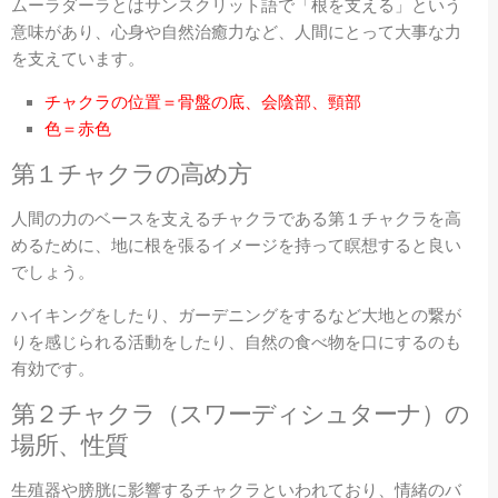
ムーラダーラとはサンスクリット語で「根を支える」という
意味があり、心身や自然治癒力など、人間にとって大事な力
を支えています。
チャクラの位置＝骨盤の底、会陰部、頸部
色＝赤色
第１
チャクラの高め方
人間の力のベースを支えるチャクラである第１チャクラを高
めるために、地に根を張るイメージを持って瞑想すると良い
でしょう。
ハイキングをしたり、ガーデニングをするなど大地との繋が
りを感じられる活動をしたり、自然の食べ物を口にするのも
有効です。
第２
チャクラ（
スワーディシュターナ
）の
場所、性質
生殖器や膀胱に影響するチャクラといわれており、情緒のバ