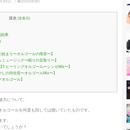
年5月6日
2044VIEWS
目次
[
非表示
]
眠効果
的
の始まり〜オルゴールの雨音〜】
ルミュージック〜眠りの足取り〜】
3.ヒーリングオルゴール〜シンセMix〜】
やしの待合室〜オルゴールMix〜】
クオルゴール】
魅力について。
オルゴールを何度も回しては聴いていたものです。
ます。
いでしょうか？