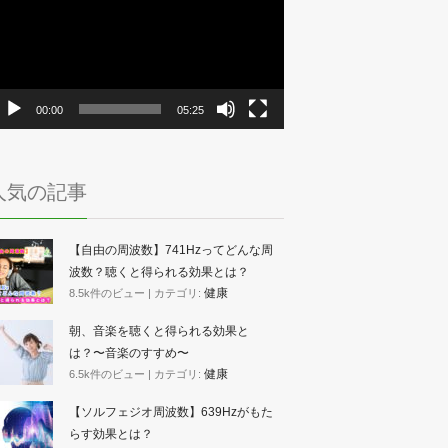
プ
レ
ー
ヤ
ー
00:00
05:25
人気の記事
【自由の周波数】741Hzってどんな周
波数？聴くと得られる効果とは？
健康
8.5k件のビュー
|
カテゴリ:
朝、音楽を聴くと得られる効果と
は？〜音楽のすすめ〜
健康
6.5k件のビュー
|
カテゴリ:
【ソルフェジオ周波数】639Hzがもた
らす効果とは？