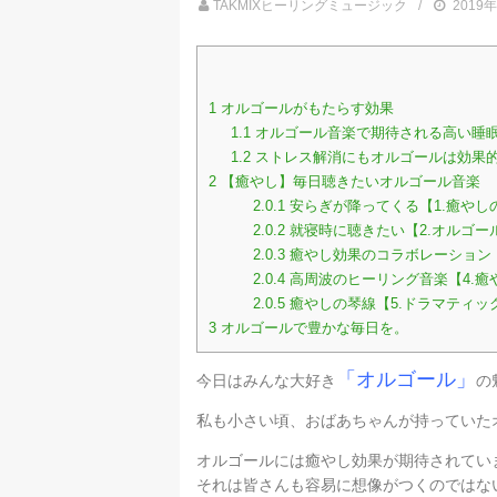
TAKMIXヒーリングミュージック
2019
1
オルゴールがもたらす効果
1.1
オルゴール音楽で期待される高い睡
1.2
ストレス解消にもオルゴールは効果
2
【癒やし】毎日聴きたいオルゴール音楽
2.0.1
安らぎが降ってくる【1.癒やし
2.0.2
就寝時に聴きたい【2.オルゴー
2.0.3
癒やし効果のコラボレーション【
2.0.4
高周波のヒーリング音楽【4.癒
2.0.5
癒やしの琴線【5.ドラマティッ
3
オルゴールで豊かな毎日を。
「オルゴール」
今日はみんな大好き
の
私も小さい頃、おばあちゃんが持っていた
オルゴールには癒やし効果が期待されてい
それは皆さんも容易に想像がつくのではな