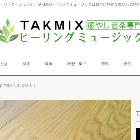
ュージックへようこそ。TAKMIXヒーリングミュージックは貴方に特別な癒やしの時
クとは
健康
睡眠
瞑想・集中
美容
自然
楽で癒やし効果絶大！