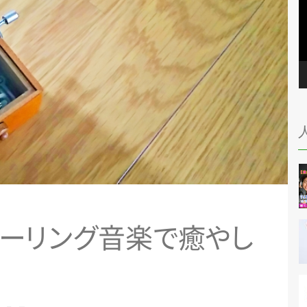
ー
リ
ン
グ
音
楽
で
癒
や
し