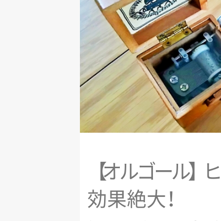
【
オ
ル
ゴ
ー
ル
】
ヒ
効果絶
大
！