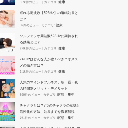
健康
3.7k件のビュー
|
カテゴリ:
眠れる周波数【528Hz】の睡眠効果と
は？
健康
3k件のビュー
|
カテゴリ:
ソルフェジオ周波数528Hzに期待され
る効果とは？
健康
2.6k件のビュー
|
カテゴリ:
741Hzはどんな人が聴くべき？オスス
メの聴き方は？
健康
1.1k件のビュー
|
カテゴリ:
人気のマインドフルネス。朝・昼・夜
の時間別メリット・デメリット
瞑想・集中
899件のビュー
|
カテゴリ:
チャクラとは？7つのチャクラの意味と
活性化の方法、効果までを徹底解説
瞑想・集中
761件のビュー
|
カテゴリ: