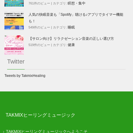
瞑想・集中
761件のビュー
|
カテゴリ:
人気の快眠音楽も「Spotify」聴ける♪アプリでタイマー機能
も！
睡眠
549件のビュー
|
カテゴリ:
【サロン向け】リラクゼーション音楽の正しい選び方
健康
519件のビュー
|
カテゴリ:
Twitter
Tweets by TakmixHealing
TAKMIXヒーリングミュージック
TAKMIXヒーリングミュージックへようこそ