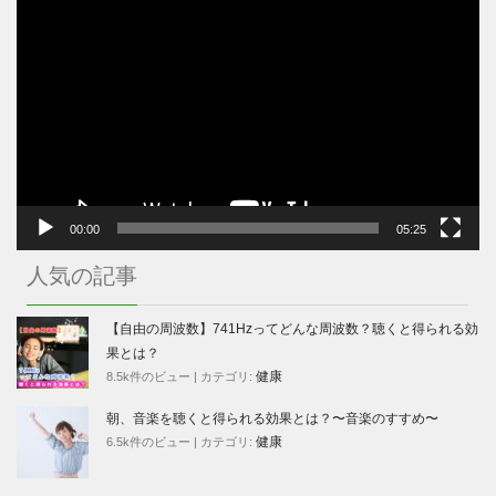
動
画
プ
レ
ー
ヤ
ー
00:00
05:25
人気の記事
【自由の周波数】741Hzってどんな周波数？聴くと得られる効
果とは？
健康
8.5k件のビュー
|
カテゴリ:
朝、音楽を聴くと得られる効果とは？〜音楽のすすめ〜
健康
6.5k件のビュー
|
カテゴリ: