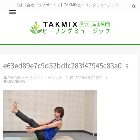
【株式会社チワワボーイズ】TAKMIXヒーリングミュージックへようこそ。TAKMIXヒーリングミュージックは貴方に特別な癒やしの時間をご提供致します。
ホーム
TAKMIXヒーリングミュージックとは
健康
e63ed89e7c9d52bdfc283f47945c83a0_s
睡眠
瞑想・集中
TAKMIXヒーリングミュージック
2019年9月13日
美容
188VIEWS
自然
生活
お問い合わせ
運営会社