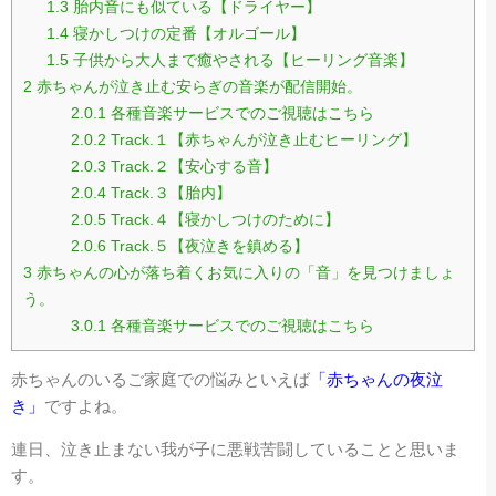
1.3
胎内音にも似ている【ドライヤー】
1.4
寝かしつけの定番【オルゴール】
1.5
子供から大人まで癒やされる【ヒーリング音楽】
2
赤ちゃんが泣き止む安らぎの音楽が配信開始。
2.0.1
各種音楽サービスでのご視聴はこちら
2.0.2
Track.１【赤ちゃんが泣き止むヒーリング】
2.0.3
Track.２【安心する音】
2.0.4
Track.３【胎内】
2.0.5
Track.４【寝かしつけのために】
2.0.6
Track.５【夜泣きを鎮める】
3
赤ちゃんの心が落ち着くお気に入りの「音」を見つけましょ
う。
3.0.1
各種音楽サービスでのご視聴はこちら
赤ちゃんのいるご家庭での悩みといえば
「赤ちゃんの夜泣
き」
ですよね。
連日、泣き止まない我が子に悪戦苦闘していることと思いま
す。