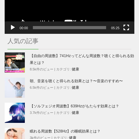
ー
00:00
05:25
人気の記事
【自由の周波数】741Hzってどんな周波数？聴くと得られる効
果とは？
健康
8.5k件のビュー
|
カテゴリ:
朝、音楽を聴くと得られる効果とは？〜音楽のすすめ〜
健康
6.5k件のビュー
|
カテゴリ:
【ソルフェジオ周波数】639Hzがもたらす効果とは？
健康
3.7k件のビュー
|
カテゴリ:
眠れる周波数【528Hz】の睡眠効果とは？
健康
3k件のビュー
|
カテゴリ: