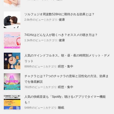
ソルフェジオ周波数528Hzに期待される効果とは？
健康
2.6k件のビュー
|
カテゴリ:
741Hzはどんな人が聴くべき？オススメの聴き方は？
健康
1.1k件のビュー
|
カテゴリ:
人気のマインドフルネス。朝・昼・夜の時間別メリット・デメ
リット
瞑想・集中
899件のビュー
|
カテゴリ:
チャクラとは？7つのチャクラの意味と活性化の方法、効果ま
でを徹底解説
瞑想・集中
761件のビュー
|
カテゴリ:
人気の快眠音楽も「Spotify」聴ける♪アプリでタイマー機能
も！
睡眠
549件のビュー
|
カテゴリ: