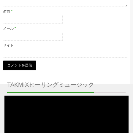
名前
*
メール
*
サイト
TAKMIXヒーリングミュージック
動
画
プ
レ
ー
ヤ