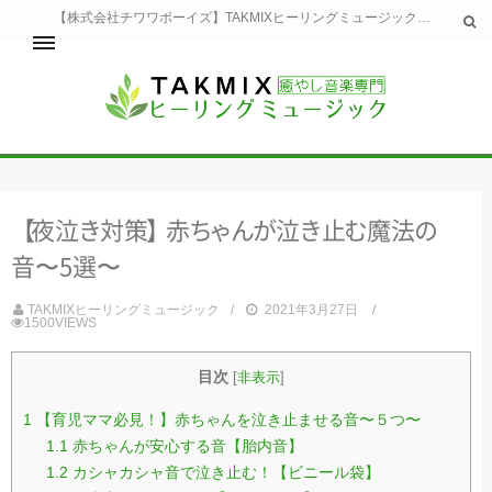
【株式会社チワワボーイズ】TAKMIXヒーリングミュージックへようこそ。TAKMIXヒーリングミュージックは貴方に特別な癒やしの時間をご提供致します。
ホーム
TAKMIXヒーリングミュージックとは
健康
【
夜
泣
き
対
策
】
赤
ち
ゃ
ん
が
泣
き
止
む
魔
法
の
睡眠
瞑想・集中
音〜5選〜
美容
自然
TAKMIXヒーリングミュージック
2021年3月27日
1500VIEWS
生活
お問い合わせ
運営会社
目次
[
非表示
]
1
【育児ママ必見！】赤ちゃんを泣き止ませる音〜５つ〜
1.1
赤ちゃんが安心する音【胎内音】
1.2
カシャカシャ音で泣き止む！【ビニール袋】