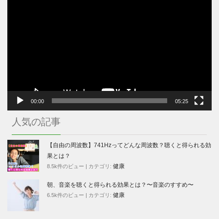
動
画
プ
レ
ー
ヤ
ー
00:00
05:25
人気の記事
【自由の周波数】741Hzってどんな周波数？聴くと得られる効
果とは？
健康
8.5k件のビュー
|
カテゴリ:
朝、音楽を聴くと得られる効果とは？〜音楽のすすめ〜
健康
6.5k件のビュー
|
カテゴリ: