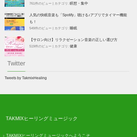
瞑想・集中
761件のビュー
|
カテゴリ:
人気の快眠音楽も「Spotify」聴ける♪アプリでタイマー機能
も！
睡眠
549件のビュー
|
カテゴリ:
【サロン向け】リラクゼーション音楽の正しい選び方
健康
519件のビュー
|
カテゴリ:
Twitter
Tweets by TakmixHealing
TAKMIXヒーリングミュージック
TAKMIXヒーリングミュージックへようこそ