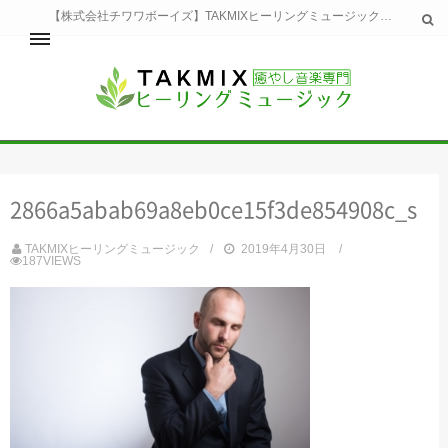
【株式会社チワワボーイズ】TAKMIXヒーリングミュージックへようこそ。TAKMIXヒーリングミュージックは貴方に特別な癒やしの時間をご提供致します。
ホーム
TAKMIXヒーリングミュージックとは
健康
2866a5abab69a8eb0ce15f3de854908c_s
睡眠
瞑想・集中
TAKMIXヒーリングミュージック
2019年4月30日
美容
187VIEWS
自然
生活
お問い合わせ
運営会社