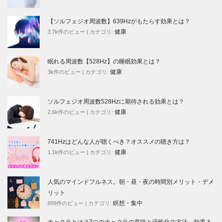
【ソルフェジオ周波数】639Hzがもたらす効果とは？
健康
3.7k件のビュー
|
カテゴリ:
眠れる周波数【528Hz】の睡眠効果とは？
健康
3k件のビュー
|
カテゴリ:
ソルフェジオ周波数528Hzに期待される効果とは？
健康
2.6k件のビュー
|
カテゴリ:
741Hzはどんな人が聴くべき？オススメの聴き方は？
健康
1.1k件のビュー
|
カテゴリ:
人気のマインドフルネス。朝・昼・夜の時間別メリット・デメ
リット
瞑想・集中
899件のビュー
|
カテゴリ: