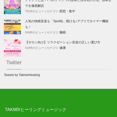
チャクラとは？7つのチャクラの意味と活性化の方法、効果ま
でを徹底解説
瞑想・集中
761件のビュー
|
カテゴリ:
人気の快眠音楽も「Spotify」聴ける♪アプリでタイマー機能
も！
睡眠
549件のビュー
|
カテゴリ:
【サロン向け】リラクゼーション音楽の正しい選び方
健康
519件のビュー
|
カテゴリ:
Twitter
Tweets by TakmixHealing
TAKMIXヒーリングミュージック