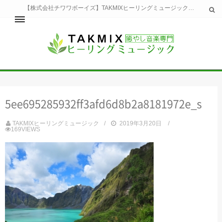
【株式会社チワワボーイズ】TAKMIXヒーリングミュージックへようこそ。TAKMIXヒーリングミュージックは貴方に特別な癒やしの時間をご提供致します。
ホーム
TAKMIXヒーリングミュージックとは
健康
5ee695285932ff3afd6d8b2a8181972e_s
睡眠
瞑想・集中
TAKMIXヒーリングミュージック
2019年3月20日
美容
169VIEWS
自然
生活
お問い合わせ
運営会社