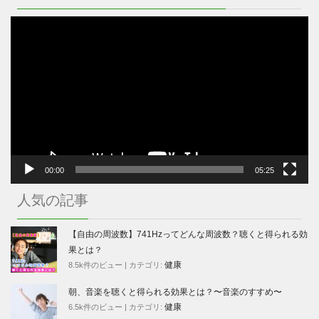
動
画
プ
レ
ー
ヤ
ー
00:00
05:25
人気の記事
【自由の周波数】741Hzってどんな周波数？聴くと得られる効
果とは？
健康
8.5k件のビュー
|
カテゴリ:
朝、音楽を聴くと得られる効果とは？〜音楽のすすめ〜
健康
6.5k件のビュー
|
カテゴリ: