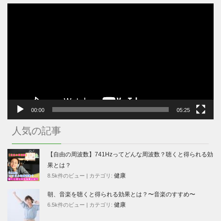
動
画
プ
レ
ー
ヤ
ー
00:00
05:25
人気の記事
【自由の周波数】741Hzってどんな周波数？聴くと得られる効
果とは？
健康
8.5k件のビュー
|
カテゴリ:
朝、音楽を聴くと得られる効果とは？〜音楽のすすめ〜
健康
6.5k件のビュー
|
カテゴリ: