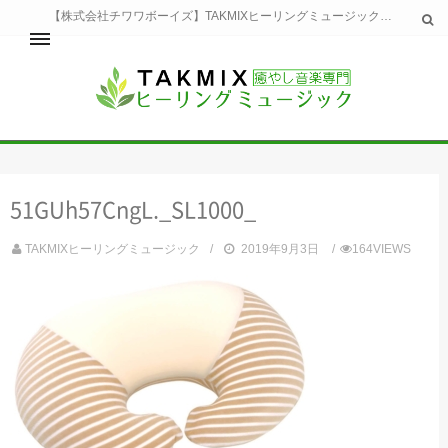
【株式会社チワワボーイズ】TAKMIXヒーリングミュージックへようこそ。TAKMIXヒーリングミュージックは貴方に特別な癒やしの時間をご提供致します。
ホーム
TAKMIXヒーリングミュージックとは
健康
51GUh57CngL._SL1000_
睡眠
瞑想・集中
TAKMIXヒーリングミュージック
2019年9月3日
164VIEWS
美容
自然
生活
お問い合わせ
運営会社