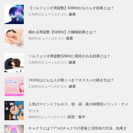
【ソルフェジオ周波数】639Hzがもたらす効果とは？
健康
3.7k件のビュー
|
カテゴリ:
眠れる周波数【528Hz】の睡眠効果とは？
健康
3k件のビュー
|
カテゴリ:
ソルフェジオ周波数528Hzに期待される効果とは？
健康
2.6k件のビュー
|
カテゴリ:
741Hzはどんな人が聴くべき？オススメの聴き方は？
健康
1.1k件のビュー
|
カテゴリ:
人気のマインドフルネス。朝・昼・夜の時間別メリット・デメ
リット
瞑想・集中
899件のビュー
|
カテゴリ:
チャクラとは？7つのチャクラの意味と活性化の方法、効果ま