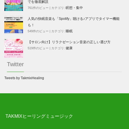
でを徹底解説
瞑想・集中
761件のビュー
|
カテゴリ:
人気の快眠音楽も「Spotify」聴ける♪アプリでタイマー機能
も！
睡眠
549件のビュー
|
カテゴリ:
【サロン向け】リラクゼーション音楽の正しい選び方
健康
519件のビュー
|
カテゴリ:
Twitter
Tweets by TakmixHealing
TAKMIXヒーリングミュージック