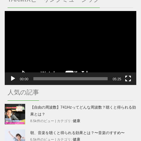
動
画
プ
レ
ー
ヤ
ー
00:00
05:25
人気の記事
【自由の周波数】741Hzってどんな周波数？聴くと得られる効
果とは？
健康
8.5k件のビュー
|
カテゴリ:
朝、音楽を聴くと得られる効果とは？〜音楽のすすめ〜
健康
6.5k件のビュー
|
カテゴリ: