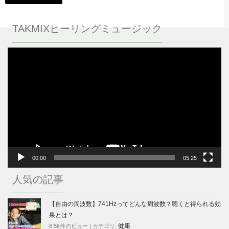
TAKMIXヒーリングミュージック
動
画
プ
レ
ー
ヤ
ー
00:00
05:25
人気の記事
【自由の周波数】741Hzってどんな周波数？聴くと得られる効
果とは？
健康
8.5k件のビュー
|
カテゴリ: