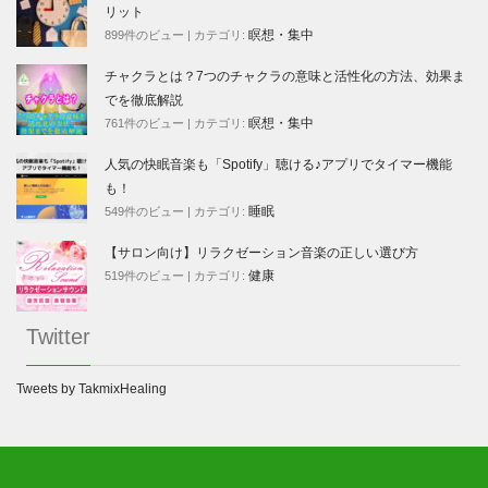
リット
瞑想・集中
899件のビュー
|
カテゴリ:
チャクラとは？7つのチャクラの意味と活性化の方法、効果ま
でを徹底解説
瞑想・集中
761件のビュー
|
カテゴリ:
人気の快眠音楽も「Spotify」聴ける♪アプリでタイマー機能
も！
睡眠
549件のビュー
|
カテゴリ:
【サロン向け】リラクゼーション音楽の正しい選び方
健康
519件のビュー
|
カテゴリ:
Twitter
Tweets by TakmixHealing