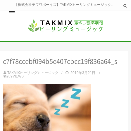
【株式会社チワワボーイズ】TAKMIXヒーリングミュージックへようこそ。TAKMIXヒーリングミュージックは貴方に特別な癒やしの時間をご提供致します。
ホーム
TAKMIXヒーリングミュージックとは
健康
c7f78ccebf094b5e407cbcc19f836a64_s
睡眠
瞑想・集中
TAKMIXヒーリングミュージック
2019年3月21日
美容
289VIEWS
自然
生活
お問い合わせ
運営会社