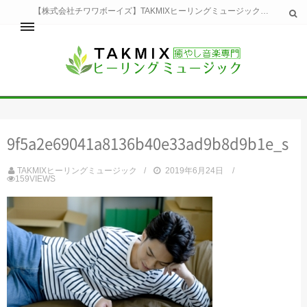
【株式会社チワワボーイズ】TAKMIXヒーリングミュージックへようこそ。TAKMIXヒーリングミュージックは貴方に特別な癒やしの時間をご提供致します。
ホーム
TAKMIXヒーリングミュージックとは
健康
9f5a2e69041a8136b40e33ad9b8d9b1e_s
睡眠
瞑想・集中
TAKMIXヒーリングミュージック
2019年6月24日
美容
159VIEWS
自然
生活
お問い合わせ
運営会社