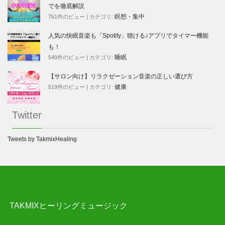
でを徹底解説
瞑想・集中
761件のビュー
|
カテゴリ:
人気の快眠音楽も「Spotify」聴ける♪アプリでタイマー機能
も！
睡眠
549件のビュー
|
カテゴリ:
【サロン向け】リラクゼーション音楽の正しい選び方
健康
519件のビュー
|
カテゴリ:
Twitter
Tweets by TakmixHealing
TAKMIXヒーリングミュージック