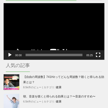
動
画
プ
レ
ー
ヤ
ー
00:00
05:25
人気の記事
【自由の周波数】741Hzってどんな周波数？聴くと得られる効
果とは？
健康
8.5k件のビュー
|
カテゴリ:
朝、音楽を聴くと得られる効果とは？〜音楽のすすめ〜
健康
6.5k件のビュー
|
カテゴリ: