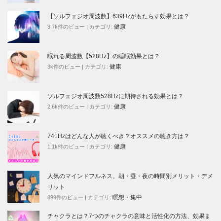
【ソルフェジオ周波数】639Hzがもたらす効果とは？
健康
3.7k件のビュー
|
カテゴリ:
眠れる周波数【528Hz】の睡眠効果とは？
健康
3k件のビュー
|
カテゴリ:
ソルフェジオ周波数528Hzに期待される効果とは？
健康
2.6k件のビュー
|
カテゴリ:
741Hzはどんな人が聴くべき？オススメの聴き方は？
健康
1.1k件のビュー
|
カテゴリ:
人気のマインドフルネス。朝・昼・夜の時間別メリット・デメ
リット
瞑想・集中
899件のビュー
|
カテゴリ:
チャクラとは？7つのチャクラの意味と活性化の方法、効果ま