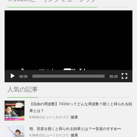
動
画
プ
レ
ー
ヤ
ー
00:00
05:25
人気の記事
【自由の周波数】741Hzってどんな周波数？聴くと得られる効
果とは？
健康
8.5k件のビュー
|
カテゴリ:
朝、音楽を聴くと得られる効果とは？〜音楽のすすめ〜
健康
6.5k件のビュー
|
カテゴリ: