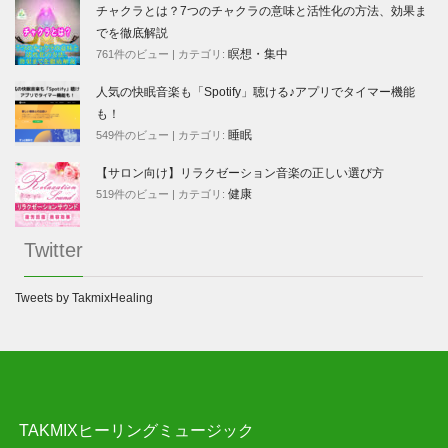
チャクラとは？7つのチャクラの意味と活性化の方法、効果ま
でを徹底解説
瞑想・集中
761件のビュー
|
カテゴリ:
人気の快眠音楽も「Spotify」聴ける♪アプリでタイマー機能
も！
睡眠
549件のビュー
|
カテゴリ:
【サロン向け】リラクゼーション音楽の正しい選び方
健康
519件のビュー
|
カテゴリ:
Twitter
Tweets by TakmixHealing
TAKMIXヒーリングミュージック