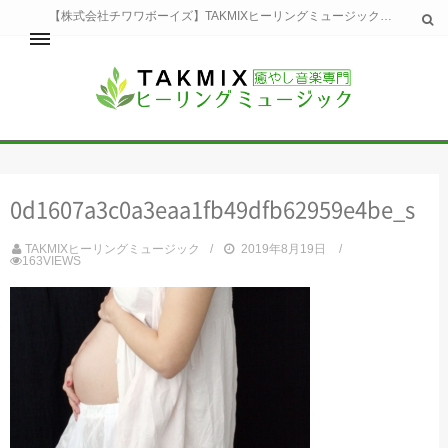
【株式会社チワワボーイズ】TAKMIXヒーリングミュージックへようこそ。TAKMIXヒーリングミュージックは貴方に特別な癒やしの時間をご提供致します。
ホーム
TAKMIXヒーリングミュージックとは
健康
0d1607a3c0a3eaa1fb49dfb62959e4be_s
睡眠
瞑想・集中
TAKMIXヒーリングミュージック
2019年8月19日
美容
163VIEWS
自然
生活
お問い合わせ
運営会社