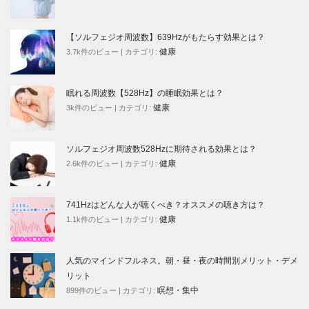
【ソルフェジオ周波数】639Hzがもたらす効果とは？
健康
3.7k件のビュー
|
カテゴリ:
眠れる周波数【528Hz】の睡眠効果とは？
健康
3k件のビュー
|
カテゴリ:
ソルフェジオ周波数528Hzに期待される効果とは？
健康
2.6k件のビュー
|
カテゴリ:
741Hzはどんな人が聴くべき？オススメの聴き方は？
健康
1.1k件のビュー
|
カテゴリ:
人気のマインドフルネス。朝・昼・夜の時間別メリット・デメ
リット
瞑想・集中
899件のビュー
|
カテゴリ: