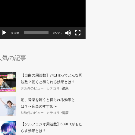
プ
レ
ー
ヤ
ー
00:00
05:25
人気の記事
【自由の周波数】741Hzってどんな周
波数？聴くと得られる効果とは？
健康
8.5k件のビュー
|
カテゴリ:
朝、音楽を聴くと得られる効果と
は？〜音楽のすすめ〜
健康
6.5k件のビュー
|
カテゴリ:
【ソルフェジオ周波数】639Hzがもた
らす効果とは？