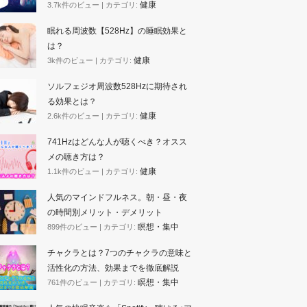
健康
3.7k件のビュー
|
カテゴリ:
眠れる周波数【528Hz】の睡眠効果と
は？
健康
3k件のビュー
|
カテゴリ:
ソルフェジオ周波数528Hzに期待され
る効果とは？
健康
2.6k件のビュー
|
カテゴリ:
741Hzはどんな人が聴くべき？オスス
メの聴き方は？
健康
1.1k件のビュー
|
カテゴリ:
人気のマインドフルネス。朝・昼・夜
の時間別メリット・デメリット
瞑想・集中
899件のビュー
|
カテゴリ:
チャクラとは？7つのチャクラの意味と
活性化の方法、効果までを徹底解説
瞑想・集中
761件のビュー
|
カテゴリ: