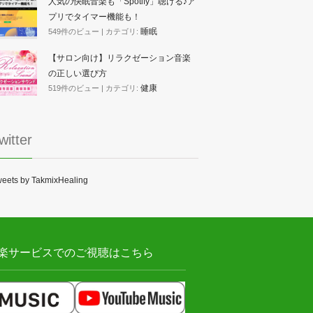
人気の快眠音楽も「Spotify」聴ける♪ア
プリでタイマー機能も！
睡眠
549件のビュー
|
カテゴリ:
【サロン向け】リラクゼーション音楽
の正しい選び方
健康
519件のビュー
|
カテゴリ:
witter
eets by TakmixHealing
楽サービスでのご視聴はこちら