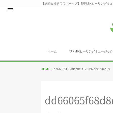
【株式会社チワワボーイズ】TAKMIXヒーリングミ
ホーム
TAKMIXヒーリングミュージッ
HOME
dd66065f68d8dc8c9f129392dec8f34a_s
dd66065f68d8