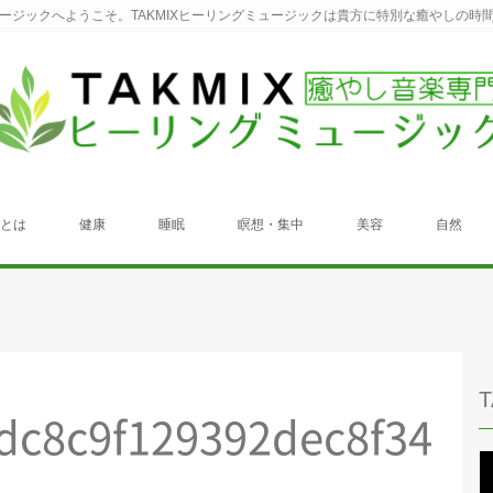
ュージックへようこそ。TAKMIXヒーリングミュージックは貴方に特別な癒やしの時
クとは
健康
睡眠
瞑想・集中
美容
自然
dc8c9f129392dec8f34