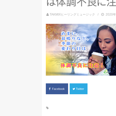
は
体調不
良
に
TAKMIXヒーリングミュージック
2020
Facebook
Twitter