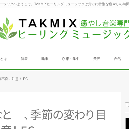
ュージックへようこそ。TAKMIXヒーリングミュージックは貴方に特別な癒やしの時
クとは
健康
睡眠
瞑想・集中
美容
自然
不良に注意！ EC
な
と
゙
、
季
節
の
変
わ
り
目