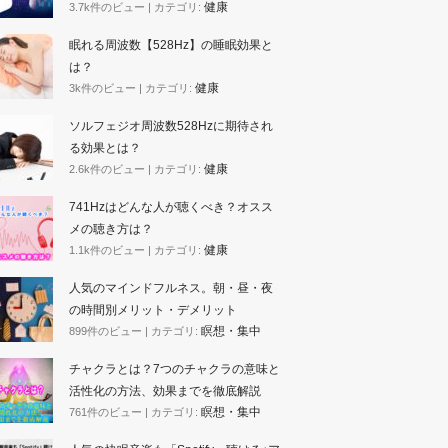
健康
3.7k件のビュー
|
カテゴリ:
眠れる周波数【528Hz】の睡眠効果と
は？
健康
3k件のビュー
|
カテゴリ:
ソルフェジオ周波数528Hzに期待され
る効果とは？
健康
2.6k件のビュー
|
カテゴリ:
741Hzはどんな人が聴くべき？オスス
メの聴き方は？
健康
1.1k件のビュー
|
カテゴリ:
人気のマインドフルネス。朝・昼・夜
の時間別メリット・デメリット
瞑想・集中
899件のビュー
|
カテゴリ:
チャクラとは？7つのチャクラの意味と
活性化の方法、効果までを徹底解説
瞑想・集中
761件のビュー
|
カテゴリ: