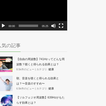
プ
レ
ー
ヤ
ー
00:00
05:25
人気の記事
【自由の周波数】741Hzってどんな周
波数？聴くと得られる効果とは？
健康
8.5k件のビュー
|
カテゴリ:
朝、音楽を聴くと得られる効果と
は？〜音楽のすすめ〜
健康
6.5k件のビュー
|
カテゴリ:
【ソルフェジオ周波数】639Hzがもた
らす効果とは？