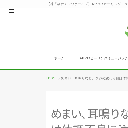
【株式会社チワワボーイズ】TAKMIXヒーリングミ
ホーム
TAKMIXヒーリングミュージッ
HOME
めまい、耳鳴りなど、季節の変わり目は体調
め
ま
い
、
耳
鳴
り