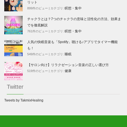
リット
瞑想・集中
899件のビュー
|
カテゴリ:
チャクラとは？7つのチャクラの意味と活性化の方法、効果ま
でを徹底解説
瞑想・集中
761件のビュー
|
カテゴリ:
人気の快眠音楽も「Spotify」聴ける♪アプリでタイマー機能
も！
睡眠
549件のビュー
|
カテゴリ:
【サロン向け】リラクゼーション音楽の正しい選び方
健康
519件のビュー
|
カテゴリ:
Twitter
Tweets by TakmixHealing