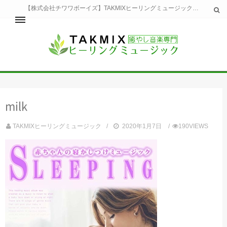
【株式会社チワワボーイズ】TAKMIXヒーリングミュージックへようこそ。TAKMIXヒーリングミュージックは貴方に特別な癒やしの時間をご提供致します。
ホーム
TAKMIXヒーリングミュージックとは
健康
milk
睡眠
瞑想・集中
TAKMIXヒーリングミュージック
2020年1月7日
190VIEWS
美容
自然
生活
お問い合わせ
運営会社