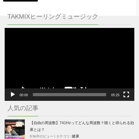
TAKMIXヒーリングミュージック
動
画
プ
レ
ー
ヤ
ー
00:00
05:25
人気の記事
【自由の周波数】741Hzってどんな周波数？聴くと得られる効
果とは？
健康
8.5k件のビュー
|
カテゴリ: