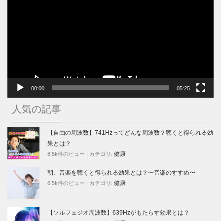
プ
レ
ー
ヤ
ー
00:00
05:25
人気の記事
【自由の周波数】741Hzってどんな周波数？聴くと得られる効
果とは？
健康
8.5k件のビュー
|
カテゴリ:
朝、音楽を聴くと得られる効果とは？〜音楽のすすめ〜
健康
6.5k件のビュー
|
カテゴリ:
【ソルフェジオ周波数】639Hzがもたらす効果とは？