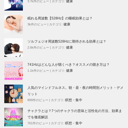
健康
3.7k件のビュー
|
カテゴリ:
眠れる周波数【528Hz】の睡眠効果とは？
健康
3k件のビュー
|
カテゴリ:
ソルフェジオ周波数528Hzに期待される効果とは？
健康
2.6k件のビュー
|
カテゴリ:
741Hzはどんな人が聴くべき？オススメの聴き方は？
健康
1.1k件のビュー
|
カテゴリ:
人気のマインドフルネス。朝・昼・夜の時間別メリット・デメ
リット
瞑想・集中
899件のビュー
|
カテゴリ:
チャクラとは？7つのチャクラの意味と活性化の方法、効果ま
でを徹底解説
瞑想・集中
761件のビュー
|
カテゴリ: