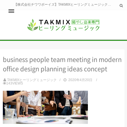
【株式会社チワワボーイズ】TAKMIXヒーリングミュージックへようこそ。TAKMIXヒーリングミュージックは貴方に特別な癒やしの時間をご提供致します。
ホーム
TAKMIXヒーリングミュージックとは
健康
business people team meeting in modern
睡眠
瞑想・集中
office design planning ideas concept
美容
自然
TAKMIXヒーリングミュージック
2020年4月20日
143VIEWS
生活
お問い合わせ
運営会社