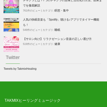
チャクラとは？7つのチャクラの意味と活性化の方法、効果ま
でを徹底解説
瞑想・集中
761件のビュー
|
カテゴリ:
人気の快眠音楽も「Spotify」聴ける♪アプリでタイマー機能
も！
睡眠
549件のビュー
|
カテゴリ:
【サロン向け】リラクゼーション音楽の正しい選び方
健康
519件のビュー
|
カテゴリ:
Twitter
Tweets by TakmixHealing
TAKMIXヒーリングミュージック