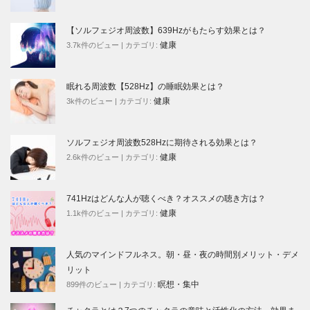
【ソルフェジオ周波数】639Hzがもたらす効果とは？
健康
3.7k件のビュー
|
カテゴリ:
眠れる周波数【528Hz】の睡眠効果とは？
健康
3k件のビュー
|
カテゴリ:
ソルフェジオ周波数528Hzに期待される効果とは？
健康
2.6k件のビュー
|
カテゴリ:
741Hzはどんな人が聴くべき？オススメの聴き方は？
健康
1.1k件のビュー
|
カテゴリ:
人気のマインドフルネス。朝・昼・夜の時間別メリット・デメ
リット
瞑想・集中
899件のビュー
|
カテゴリ: