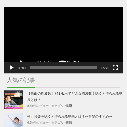
動
画
プ
レ
ー
ヤ
ー
00:00
05:25
人気の記事
【自由の周波数】741Hzってどんな周波数？聴くと得られる効
果とは？
健康
8.5k件のビュー
|
カテゴリ:
朝、音楽を聴くと得られる効果とは？〜音楽のすすめ〜
健康
6.5k件のビュー
|
カテゴリ: