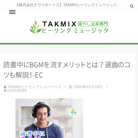
【株式会社チワワボーイズ】TAKMIXヒーリングミュージックへようこそ。TAKMIXヒーリングミュージックは貴方に特別な癒やしの時間をご提供致します。
ホーム
TAKMIXヒーリングミュージックとは
健康
読書
中
に
BG
M
を
流
す
メ
リ
ッ
ト
と
は
？選
曲
の
コ
睡眠
瞑想・集中
ツ
も
解
説
！
-EC
美容
自然
TAKMIXヒーリングミュージック
2020年10月16日
1018VIEWS
生活
お問い合わせ
運営会社