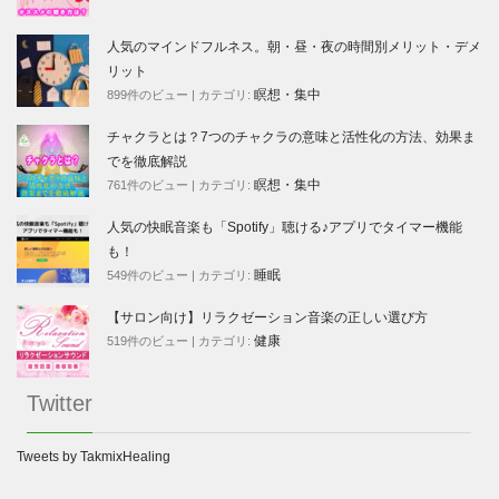
人気のマインドフルネス。朝・昼・夜の時間別メリット・デメ
リット
瞑想・集中
899件のビュー
|
カテゴリ:
チャクラとは？7つのチャクラの意味と活性化の方法、効果ま
でを徹底解説
瞑想・集中
761件のビュー
|
カテゴリ:
人気の快眠音楽も「Spotify」聴ける♪アプリでタイマー機能
も！
睡眠
549件のビュー
|
カテゴリ:
【サロン向け】リラクゼーション音楽の正しい選び方
健康
519件のビュー
|
カテゴリ:
Twitter
Tweets by TakmixHealing