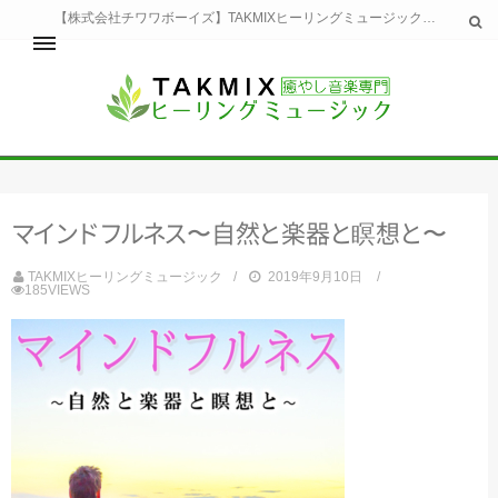
【株式会社チワワボーイズ】TAKMIXヒーリングミュージックへようこそ。TAKMIXヒーリングミュージックは貴方に特別な癒やしの時間をご提供致します。
ホーム
TAKMIXヒーリングミュージックとは
健康
マ
イ
ン
ト
フ
ル
ネ
ス
〜自
然
と
楽
器
と
瞑
想
と
〜
睡眠
瞑想・集中
TAKMIXヒーリングミュージック
2019年9月10日
美容
185VIEWS
自然
生活
お問い合わせ
運営会社