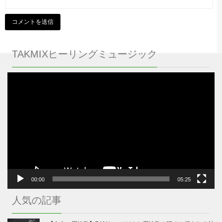
TAKMIXヒーリングミュージック
動
画
プ
レ
ー
ヤ
ー
00:00
05:25
人気の記事