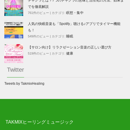
チャクラとは？7つのチャクラの意味と活性化の方法、効果ま
でを徹底解説
瞑想・集中
761件のビュー
|
カテゴリ:
人気の快眠音楽も「Spotify」聴ける♪アプリでタイマー機能
も！
睡眠
549件のビュー
|
カテゴリ:
【サロン向け】リラクゼーション音楽の正しい選び方
健康
519件のビュー
|
カテゴリ:
Twitter
Tweets by TakmixHealing
TAKMIXヒーリングミュージック