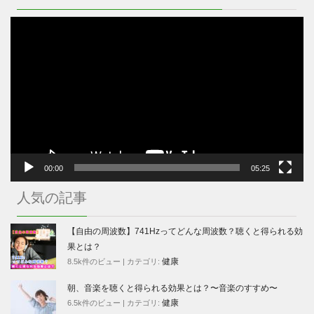
動
画
プ
レ
ー
ヤ
ー
00:00
05:25
人気の記事
【自由の周波数】741Hzってどんな周波数？聴くと得られる効
果とは？
健康
8.5k件のビュー
|
カテゴリ:
朝、音楽を聴くと得られる効果とは？〜音楽のすすめ〜
健康
6.5k件のビュー
|
カテゴリ: