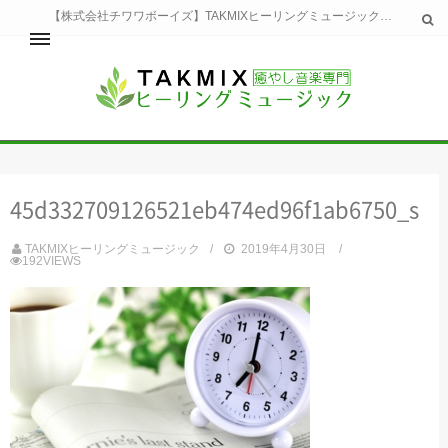
【株式会社チワワボーイズ】TAKMIXヒーリングミュージックへようこそ。TAKMIXヒーリングミュージックは貴方に特別な癒やしの時間をご提供致します。
ホーム
TAKMIXヒーリングミュージックとは
健康
45d332709126521eb474ed96f1ab6750_s
睡眠
瞑想・集中
TAKMIXヒーリングミュージック
2019年4月30日
美容
192VIEWS
自然
生活
お問い合わせ
運営会社