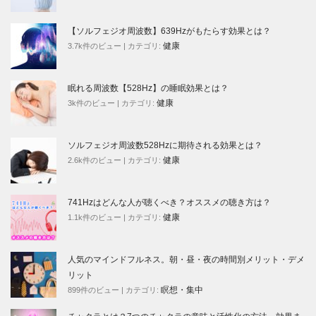
【ソルフェジオ周波数】639Hzがもたらす効果とは？
健康
3.7k件のビュー
|
カテゴリ:
眠れる周波数【528Hz】の睡眠効果とは？
健康
3k件のビュー
|
カテゴリ:
ソルフェジオ周波数528Hzに期待される効果とは？
健康
2.6k件のビュー
|
カテゴリ:
741Hzはどんな人が聴くべき？オススメの聴き方は？
健康
1.1k件のビュー
|
カテゴリ:
人気のマインドフルネス。朝・昼・夜の時間別メリット・デメ
リット
瞑想・集中
899件のビュー
|
カテゴリ: