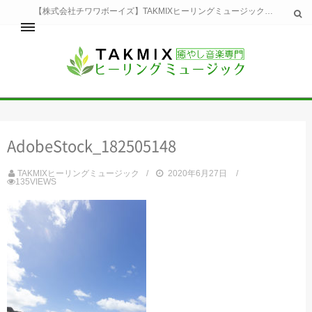
【株式会社チワワボーイズ】TAKMIXヒーリングミュージックへようこそ。TAKMIXヒーリングミュージックは貴方に特別な癒やしの時間をご提供致します。
ホーム
TAKMIXヒーリングミュージックとは
健康
AdobeStock_182505148
睡眠
瞑想・集中
TAKMIXヒーリングミュージック
2020年6月27日
美容
135VIEWS
自然
生活
お問い合わせ
運営会社