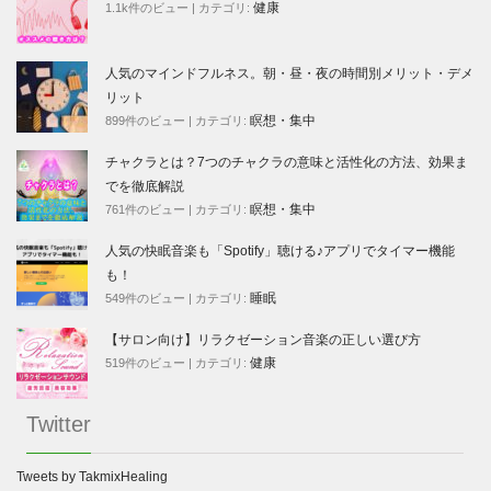
健康
1.1k件のビュー
|
カテゴリ:
人気のマインドフルネス。朝・昼・夜の時間別メリット・デメ
リット
瞑想・集中
899件のビュー
|
カテゴリ:
チャクラとは？7つのチャクラの意味と活性化の方法、効果ま
でを徹底解説
瞑想・集中
761件のビュー
|
カテゴリ:
人気の快眠音楽も「Spotify」聴ける♪アプリでタイマー機能
も！
睡眠
549件のビュー
|
カテゴリ:
【サロン向け】リラクゼーション音楽の正しい選び方
健康
519件のビュー
|
カテゴリ:
Twitter
Tweets by TakmixHealing