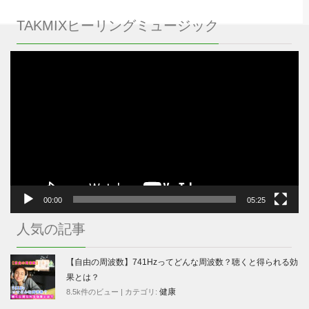
TAKMIXヒーリングミュージック
動
画
プ
レ
ー
ヤ
ー
00:00
05:25
人気の記事
【自由の周波数】741Hzってどんな周波数？聴くと得られる効
果とは？
健康
8.5k件のビュー
|
カテゴリ: