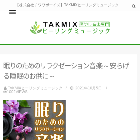
【株式会社チワワボーイズ】TAKMIXヒーリングミュージックへようこそ。TAKMIXヒーリングミュージックは貴方に特別な癒やしの時間をご提供致します。
ホーム
TAKMIXヒーリングミュージックとは
健康
眠
り
の
た
め
の
リ
ラ
ク
セ
ー
シ
ョ
ン
音楽～
安
ら
け
睡眠
瞑想・集中
る
睡
眠
の
お
供
に
～
美容
自然
TAKMIXヒーリングミュージック
2021年10月5日
1002VIEWS
生活
お問い合わせ
運営会社