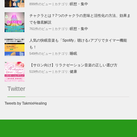
瞑想・集中
899件のビュー
|
カテゴリ:
チャクラとは？7つのチャクラの意味と活性化の方法、効果ま
でを徹底解説
瞑想・集中
761件のビュー
|
カテゴリ:
人気の快眠音楽も「Spotify」聴ける♪アプリでタイマー機能
も！
睡眠
549件のビュー
|
カテゴリ:
【サロン向け】リラクゼーション音楽の正しい選び方
健康
519件のビュー
|
カテゴリ:
Twitter
Tweets by TakmixHealing