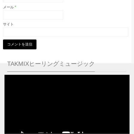
メール
*
サイト
TAKMIXヒーリングミュージック
動
画
プ
レ
ー
ヤ
ー