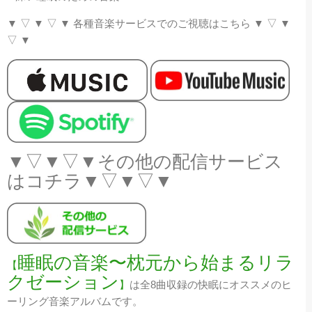
▼
▽
▼
▽
▼
各種音楽サービスでのご視聴はこちら
▼
▽
▼
▽
▼
▼▽▼▽▼その他の配信サービス
はコチラ▼▽▼▽▼
睡眠の音楽〜枕元から始まるリラ
【
クゼーション
】
は全8曲収録の快眠にオススメのヒ
ーリング音楽アルバムです。