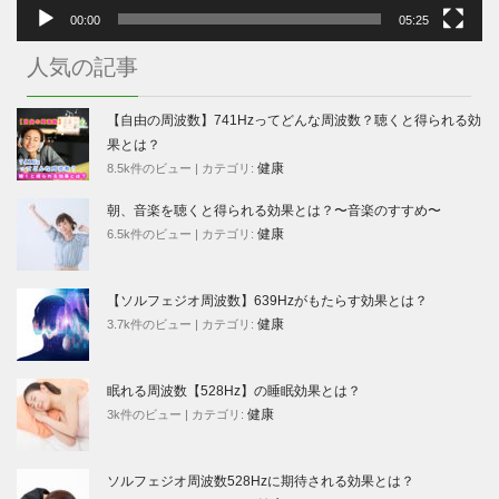
00:00
05:25
人気の記事
【自由の周波数】741Hzってどんな周波数？聴くと得られる効
果とは？
健康
8.5k件のビュー
|
カテゴリ:
朝、音楽を聴くと得られる効果とは？〜音楽のすすめ〜
健康
6.5k件のビュー
|
カテゴリ:
【ソルフェジオ周波数】639Hzがもたらす効果とは？
健康
3.7k件のビュー
|
カテゴリ:
眠れる周波数【528Hz】の睡眠効果とは？
健康
3k件のビュー
|
カテゴリ:
ソルフェジオ周波数528Hzに期待される効果とは？