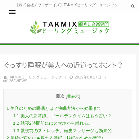
【株式会社チワワボーイズ】TAKMIXヒーリングミュージックへようこそ。TAKMIXヒーリングミュージックは貴方に特別な癒やしの時間をご提供致します。
ホーム
TAKMIXヒーリングミュージックとは
健康
ぐ
っ
す
り
睡
眠
が
美
人
へ
の
近
道
っ
て
ホ
ン
ト
？
睡眠
瞑想・集中
TAKMIXヒーリングミュージック
2019年8月27日
美容
1263VIEWS
自然
生活
目次
[
非表示
]
お問い合わせ
運営会社
1
美容のための睡眠とは？快眠方法から効果まで
1.1
美人の新常識。ゴールデンタイムはもう古い？
1.2
就寝2時間前にはスマホから離れる。
1.3
就寝前のストレッチ、頭皮マッサージも効果的
2
美貌の変化にも現れる睡眠。快眠のための音楽♪