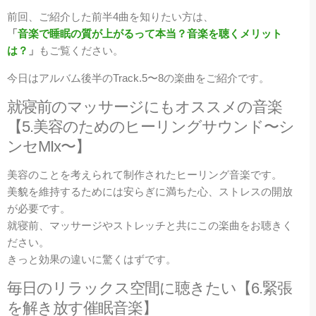
前回、ご紹介した前半4曲を知りたい方は、
「
音楽で睡眠の質が上がるって本当？音楽を聴くメリット
は？
」
もご覧ください。
今日はアルバム後半のTrack.5〜8の楽曲をご紹介です。
就寝前のマッサージにもオススメの音楽
【5
.美容のためのヒーリングサウンド〜シ
ンセMIx〜】
美容のことを考えられて制作されたヒーリング音楽です。
美貌を維持するためには安らぎに満ちた心、ストレスの開放
が必要です。
就寝前、マッサージやストレッチと共にこの楽曲をお聴きく
ださい。
きっと効果の違いに驚くはずです。
毎日のリラックス空間に聴きたい【6.緊張
を解き放す催眠音楽】