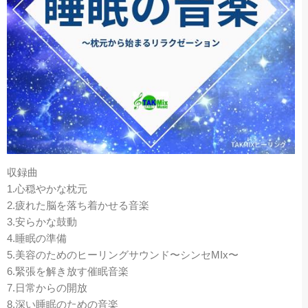
収録曲
1.心穏やかな枕元
2.疲れた脳を落ち着かせる音楽
3.安らかな鼓動
4.睡眠の準備
5.美容のためのヒーリングサウンド〜シンセMIx〜
6.緊張を解き放す催眠音楽
7.日常からの開放
8.深い睡眠のための音楽