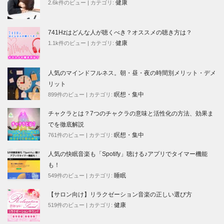
健康
2.6k件のビュー
|
カテゴリ:
741Hzはどんな人が聴くべき？オススメの聴き方は？
健康
1.1k件のビュー
|
カテゴリ:
人気のマインドフルネス。朝・昼・夜の時間別メリット・デメ
リット
瞑想・集中
899件のビュー
|
カテゴリ:
チャクラとは？7つのチャクラの意味と活性化の方法、効果ま
でを徹底解説
瞑想・集中
761件のビュー
|
カテゴリ:
人気の快眠音楽も「Spotify」聴ける♪アプリでタイマー機能
も！
睡眠
549件のビュー
|
カテゴリ:
【サロン向け】リラクゼーション音楽の正しい選び方
健康
519件のビュー
|
カテゴリ: