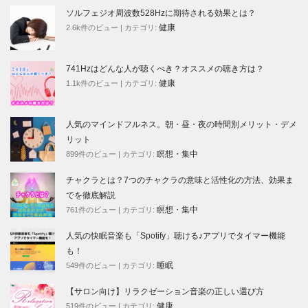
ソルフェジオ周波数528Hzに期待される効果とは？
健康
2.6k件のビュー
|
カテゴリ:
741Hzはどんな人が聴くべき？オススメの聴き方は？
健康
1.1k件のビュー
|
カテゴリ:
人気のマインドフルネス。朝・昼・夜の時間別メリット・デメ
リット
瞑想・集中
899件のビュー
|
カテゴリ:
チャクラとは？7つのチャクラの意味と活性化の方法、効果ま
でを徹底解説
瞑想・集中
761件のビュー
|
カテゴリ:
人気の快眠音楽も「Spotify」聴ける♪アプリでタイマー機能
も！
睡眠
549件のビュー
|
カテゴリ:
【サロン向け】リラクゼーション音楽の正しい選び方
健康
519件のビュー
|
カテゴリ: