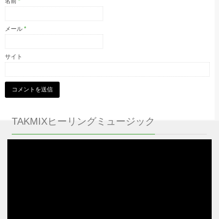
名前
*
メール
*
サイト
TAKMIXヒーリングミュージック
動
画
プ
レ
ー
ヤ
ー