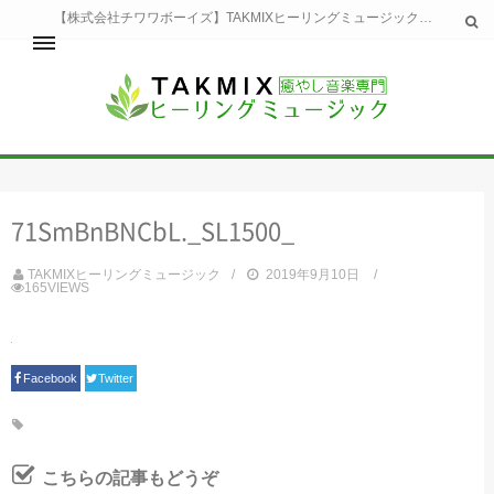
【株式会社チワワボーイズ】TAKMIXヒーリングミュージックへようこそ。TAKMIXヒーリングミュージックは貴方に特別な癒やしの時間をご提供致します。
ホーム
TAKMIXヒーリングミュージックとは
健康
71SmBnBNCbL._SL1500_
睡眠
瞑想・集中
TAKMIXヒーリングミュージック
2019年9月10日
美容
165VIEWS
自然
生活
お問い合わせ
運営会社
Facebook
Twitter
こちらの記事もどうぞ