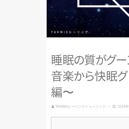
睡
眠
の
質
が
グ
ー
音
楽
か
ら
快
眠
グ
編〜
TAKMIXヒーリングミュージック
2019