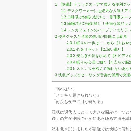
1
【快眠】ドラッグストアで買える便利グッ
1.1
デスクワーカーにも絶大な人気！ア
1.2
口呼吸が快眠の妨げに。鼻呼吸テー
1.3
睡眠時の乾燥対策に！快適な贅沢マ
1.4
ノンカフェインのハーブティでリラッ
2
便利グッズと音楽の併用が快眠には最強
2.0.1
眠りの一歩はここから【1.おや
2.0.2
心をリセット【2.深い眠り】
2.0.3
安らぎの音を求めて【3.ピアノ
2.0.4
眠りの心理に働く【4.安らぐ脳
2.0.5
ストレスを抱えて眠れないあなた
3
快眠グッズとヒーリング音楽の併用で究極
「眠れない」
「スッキリ起きられない」
「何度も夜中に目が覚める」
睡眠は現代人にとって大きな悩みの一つと
多くの方が快眠のためにあらゆる方法を試
私も色々試しましたが最近では快眠の便利