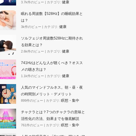
健康
3.7k件のビュー
|
カテゴリ:
眠れる周波数【528Hz】の睡眠効果と
は？
健康
3k件のビュー
|
カテゴリ:
ソルフェジオ周波数528Hzに期待され
る効果とは？
健康
2.6k件のビュー
|
カテゴリ:
741Hzはどんな人が聴くべき？オスス
メの聴き方は？
健康
1.1k件のビュー
|
カテゴリ:
人気のマインドフルネス。朝・昼・夜
の時間別メリット・デメリット
瞑想・集中
899件のビュー
|
カテゴリ:
チャクラとは？7つのチャクラの意味と
活性化の方法、効果までを徹底解説
瞑想・集中
761件のビュー
|
カテゴリ: