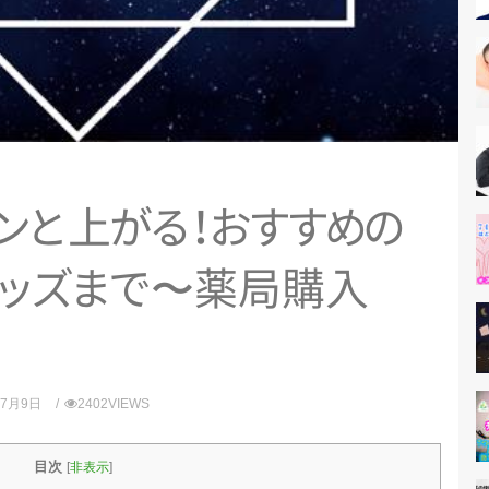
ン
と
上
が
る
！
お
す
す
め
の
ッ
ズ
ま
で
〜薬局購入
年7月9日
2402VIEWS
目次
[
非表示
]