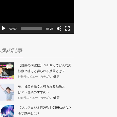
プ
レ
ー
ヤ
ー
00:00
05:25
人気の記事
【自由の周波数】741Hzってどんな周
波数？聴くと得られる効果とは？
健康
8.5k件のビュー
|
カテゴリ:
朝、音楽を聴くと得られる効果と
は？〜音楽のすすめ〜
健康
6.5k件のビュー
|
カテゴリ:
【ソルフェジオ周波数】639Hzがもた
らす効果とは？