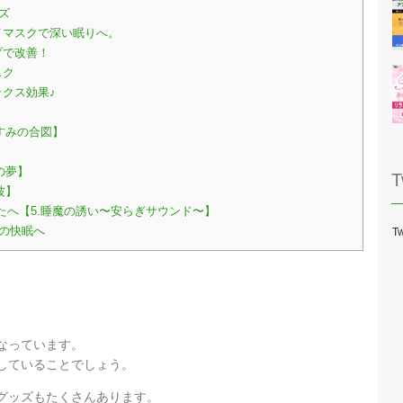
ズ
イマスクで深い眠りへ。
プで改善！
スク
クス効果♪
すみの合図】
の夢】
T
波】
へ【5.睡魔の誘い〜安らぎサウンド〜】
の快眠へ
Tw
なっています。
していることでしょう。
グッズもたくさんあります。