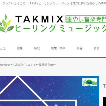
ュージックへようこそ。TAKMIXヒーリングミュージックは貴方に特別な癒やしの時
クとは
健康
睡眠
瞑想・集中
美容
自然
めの音楽から快眠グッズまで〜薬局購入編〜