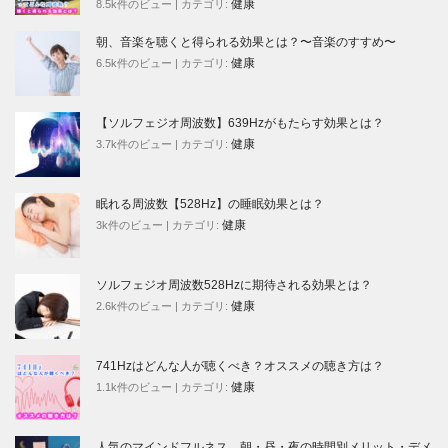
健康
8.5k件のビュー
|
カテゴリ:
朝、音楽を聴くと得られる効果とは？〜音楽のすすめ〜
健康
6.5k件のビュー
|
カテゴリ:
【ソルフェジオ周波数】639Hzがもたらす効果とは？
健康
3.7k件のビュー
|
カテゴリ:
眠れる周波数【528Hz】の睡眠効果とは？
健康
3k件のビュー
|
カテゴリ:
ソルフェジオ周波数528Hzに期待される効果とは？
健康
2.6k件のビュー
|
カテゴリ:
741Hzはどんな人が聴くべき？オススメの聴き方は？
健康
1.1k件のビュー
|
カテゴリ:
人気のマインドフルネス。朝・昼・夜の時間別メリット・デメ