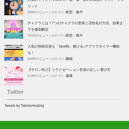
リット
瞑想・集中
899件のビュー
|
カテゴリ:
チャクラとは？7つのチャクラの意味と活性化の方法、効果ま
でを徹底解説
瞑想・集中
761件のビュー
|
カテゴリ:
人気の快眠音楽も「Spotify」聴ける♪アプリでタイマー機能
も！
睡眠
549件のビュー
|
カテゴリ:
【サロン向け】リラクゼーション音楽の正しい選び方
健康
519件のビュー
|
カテゴリ:
Twitter
Tweets by TakmixHealing