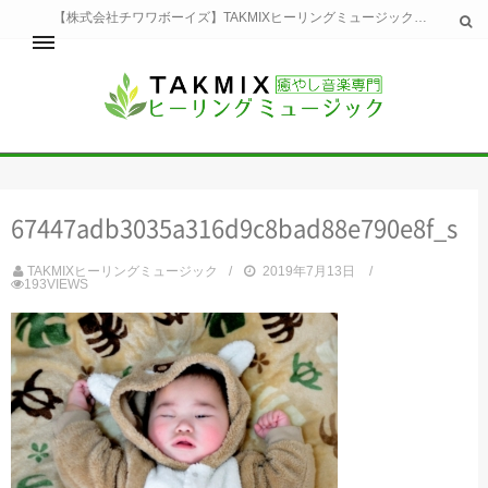
【株式会社チワワボーイズ】TAKMIXヒーリングミュージックへようこそ。TAKMIXヒーリングミュージックは貴方に特別な癒やしの時間をご提供致します。
ホーム
TAKMIXヒーリングミュージックとは
健康
67447adb3035a316d9c8bad88e790e8f_s
睡眠
瞑想・集中
TAKMIXヒーリングミュージック
2019年7月13日
美容
193VIEWS
自然
生活
お問い合わせ
運営会社