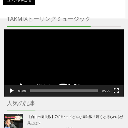
TAKMIXヒーリングミュージック
動
画
プ
レ
ー
ヤ
ー
00:00
05:25
人気の記事
【自由の周波数】741Hzってどんな周波数？聴くと得られる効
果とは？