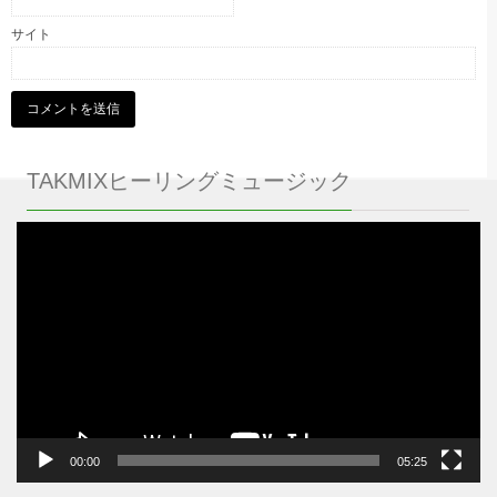
サイト
TAKMIXヒーリングミュージック
動
画
プ
レ
ー
ヤ
ー
00:00
05:25