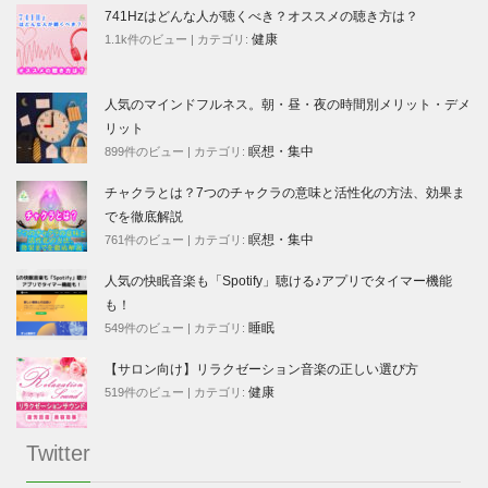
741Hzはどんな人が聴くべき？オススメの聴き方は？
健康
1.1k件のビュー
|
カテゴリ:
人気のマインドフルネス。朝・昼・夜の時間別メリット・デメ
リット
瞑想・集中
899件のビュー
|
カテゴリ:
チャクラとは？7つのチャクラの意味と活性化の方法、効果ま
でを徹底解説
瞑想・集中
761件のビュー
|
カテゴリ:
人気の快眠音楽も「Spotify」聴ける♪アプリでタイマー機能
も！
睡眠
549件のビュー
|
カテゴリ:
【サロン向け】リラクゼーション音楽の正しい選び方
健康
519件のビュー
|
カテゴリ:
Twitter