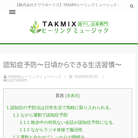
【株式会社チワワボーイズ】TAKMIXヒーリングミュージックへようこそ。TAKMIXヒーリングミュージックは貴方に特別な癒やしの時間をご提供致します。
ホーム
TAKMIXヒーリングミュージックとは
健康
認知症予防〜日
頃
か
ら
で
き
る
生活習慣〜
睡眠
瞑想・集中
TAKMIXヒーリングミュージック
2020年8月7日
美容
1822VIEWS
自然
生活
目次
[
非表示
]
お問い合わせ
運営会社
1
認知症の予防法は日常生活で気軽に取り入れられる。
1.1
ながら運動で認知症予防
1.1.1
散歩中の何気ない会話が認知症予防になる。
1.1.2
ながらラジオ体操で脳活性
1.2
運動と合わせてしっかりの睡眠を。