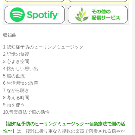
収録曲
1.認知症予防のヒーリングミュージック
2.記憶の修復
3.心よき空間
4.懐かしい思い出
5.脳の血流
6.生活習慣の改善
7.ながら聴き
8.考える時間
9.頭を使う
10.音楽療法で脳の活性
【
認知症予防のヒーリングミュージック〜音楽療法で脳の活
性〜
】
は、複雑に折り重なる複数の楽器で演奏される穏やか