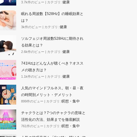
健康
3.7k件のビュー
|
カテゴリ:
眠れる周波数【528Hz】の睡眠効果と
は？
健康
3k件のビュー
|
カテゴリ:
ソルフェジオ周波数528Hzに期待され
る効果とは？
健康
2.6k件のビュー
|
カテゴリ:
741Hzはどんな人が聴くべき？オスス
メの聴き方は？
健康
1.1k件のビュー
|
カテゴリ:
人気のマインドフルネス。朝・昼・夜
の時間別メリット・デメリット
瞑想・集中
899件のビュー
|
カテゴリ:
チャクラとは？7つのチャクラの意味と
活性化の方法、効果までを徹底解説
瞑想・集中
761件のビュー
|
カテゴリ: