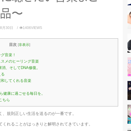
品〜
年8月30日
1406VIEWS
目次
[
非表示
]
ング音楽！
ススメのヒーリング音楽
解消、そしてDNA修復。
える
緩和してくれる音楽
ら健康に過ごせる毎日を。
こちら
く、規則正しい生活を送るのが一番です。
てくれることがはっきりと解明されてきています。