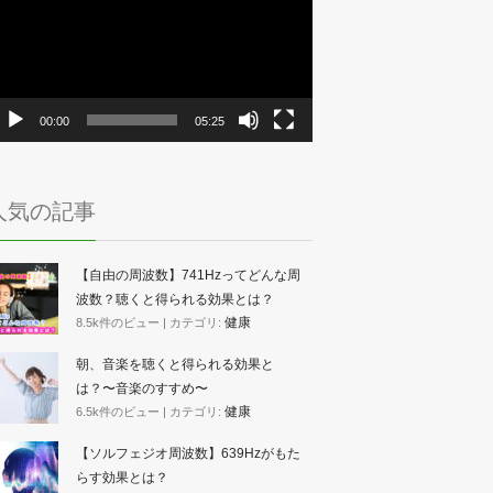
プ
レ
ー
ヤ
ー
00:00
05:25
人気の記事
【自由の周波数】741Hzってどんな周
波数？聴くと得られる効果とは？
健康
8.5k件のビュー
|
カテゴリ:
朝、音楽を聴くと得られる効果と
は？〜音楽のすすめ〜
健康
6.5k件のビュー
|
カテゴリ:
【ソルフェジオ周波数】639Hzがもた
らす効果とは？