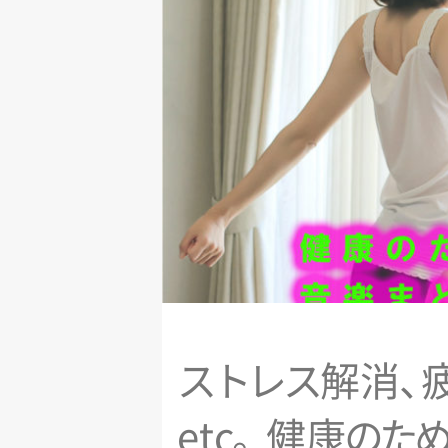
ス
ト
レ
ス
解
消
、
et
c
。
健
康
の
た