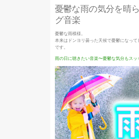
憂鬱な雨の気分を晴
グ音楽
憂鬱な雨模様。
本来はドンヨリ曇った天候で憂鬱になって
です。
雨の日に聴きたい音楽〜憂鬱な気分もスッ