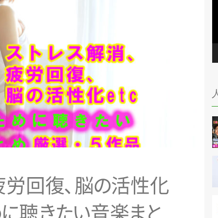
疲労回
復
、
脳
の
活性化
め
に
聴
き
た
い
音
楽
ま
と