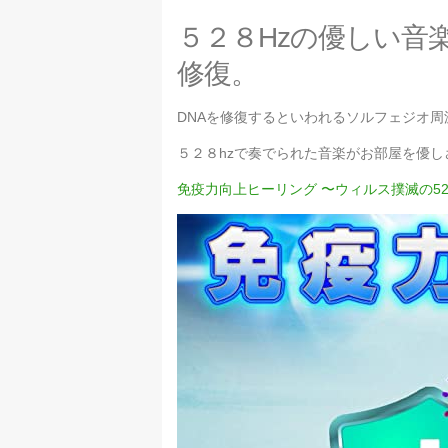
５２８Hzの優しい音
修復。
DNAを修復するといわれるソルフェジオ周
５２８hzで奏でられた音楽がお部屋を優
免疫力向上ヒーリング 〜ウィルス撲滅の52