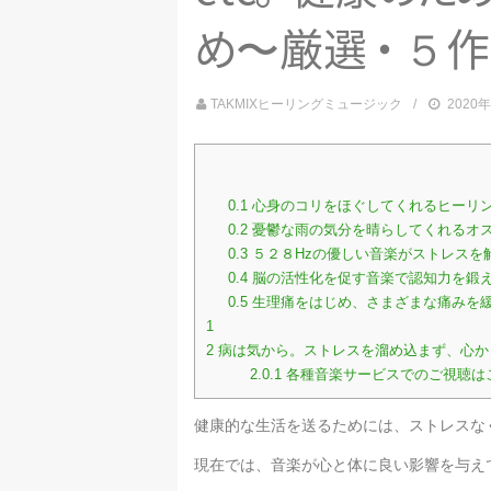
め
〜厳
選
・
５作
TAKMIXヒーリングミュージック
2020
0.1
心身のコリをほぐしてくれるヒーリ
0.2
憂鬱な雨の気分を晴らしてくれるオ
0.3
５２８Hzの優しい音楽がストレスを
0.4
脳の活性化を促す音楽で認知力を鍛
0.5
生理痛をはじめ、さまざまな痛みを
1
2
病は気から。ストレスを溜め込まず、心か
2.0.1
各種音楽サービスでのご視聴は
健康的な生活を送るためには、ストレスな
現在では、音楽が心と体に良い影響を与え