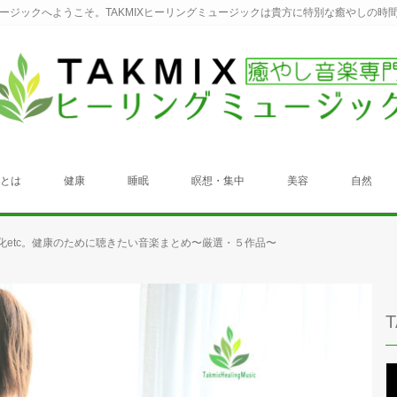
ュージックへようこそ。TAKMIXヒーリングミュージックは貴方に特別な癒やしの時
クとは
健康
睡眠
瞑想・集中
美容
自然
化etc。健康のために聴きたい音楽まとめ〜厳選・５作品〜