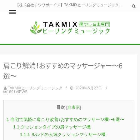
【株式会社チワワボーイズ】TAKMIXヒーリングミュージックへようこそ。TAKMIXヒーリングミュージックは貴方に特別な癒やしの時間をご提供致します。
ホーム
TAKMIXヒーリングミュージックとは
健康
肩
こ
り
解
消
！
お
す
す
め
の
マ
ッ
サ
ー
ジ
ャ
ー
〜6
睡眠
瞑想・集中
選〜
美容
自然
TAKMIXヒーリングミュージック
2020年5月27日
1691VIEWS
生活
お問い合わせ
運営会社
目次
[
非表示
]
1
自宅で気軽に肩こり改善♪おすすめのマッサージ機〜6選〜
1.1
クッションタイプの肩マッサージ機
1.1.1
ルルドの人気クッションマッサージ機