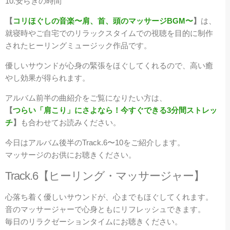
10.安らぎの時間
【
コリほぐしの音楽〜肩、首、頭のマッサージBGM〜
】
は、
就寝時やご自宅でのリラックスタイムでの視聴を目的に制作
されたヒーリングミュージック作品です。
優しいサウンドが心身の緊張をほぐしてくれるので、高い癒
やし効果が得られます。
アルバム前半の曲紹介をご覧になりたい方は、
【
つらい「肩こり」にさよなら！今すぐできる3分間ストレッ
チ
】
も合わせてお読みください。
今日はアルバム後半のTrack.6〜10をご紹介します。
マッサージのお供にお聴きください。
Track.6【ヒーリング・マッサージャー】
心落ち着く優しいサウンドが、心までもほぐしてくれます。
音のマッサージャーで心身ともにリフレッシュできます。
毎日のリラクゼーションタイムにお聴きください。