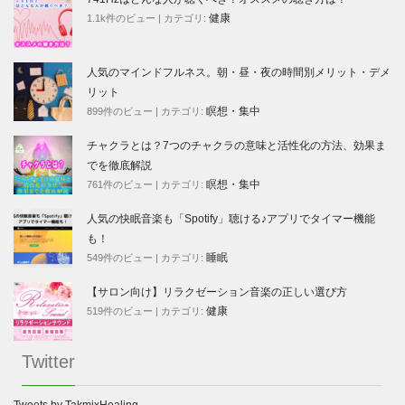
健康
1.1k件のビュー
|
カテゴリ:
人気のマインドフルネス。朝・昼・夜の時間別メリット・デメ
リット
瞑想・集中
899件のビュー
|
カテゴリ:
チャクラとは？7つのチャクラの意味と活性化の方法、効果ま
でを徹底解説
瞑想・集中
761件のビュー
|
カテゴリ:
人気の快眠音楽も「Spotify」聴ける♪アプリでタイマー機能
も！
睡眠
549件のビュー
|
カテゴリ:
【サロン向け】リラクゼーション音楽の正しい選び方
健康
519件のビュー
|
カテゴリ:
Twitter
Tweets by TakmixHealing