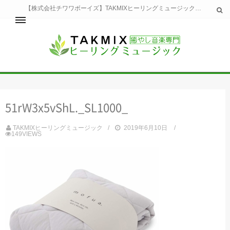
【株式会社チワワボーイズ】TAKMIXヒーリングミュージックへようこそ。TAKMIXヒーリングミュージックは貴方に特別な癒やしの時間をご提供致します。
ホーム
TAKMIXヒーリングミュージックとは
健康
51rW3x5vShL._SL1000_
睡眠
瞑想・集中
TAKMIXヒーリングミュージック
2019年6月10日
美容
149VIEWS
自然
生活
お問い合わせ
運営会社