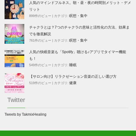
人気のマインドフルネス。朝・昼・夜の時間別メリット・デメ
リット
瞑想・集中
899件のビュー
|
カテゴリ:
チャクラとは？7つのチャクラの意味と活性化の方法、効果ま
でを徹底解説
瞑想・集中
761件のビュー
|
カテゴリ:
人気の快眠音楽も「Spotify」聴ける♪アプリでタイマー機能
も！
睡眠
549件のビュー
|
カテゴリ:
【サロン向け】リラクゼーション音楽の正しい選び方
健康
519件のビュー
|
カテゴリ:
Twitter
Tweets by TakmixHealing