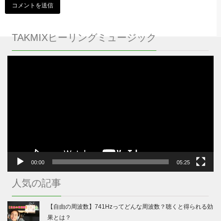
TAKMIXヒーリングミュージック
動
画
プ
レ
ー
ヤ
ー
00:00
05:25
人気の記事
【自由の周波数】741Hzってどんな周波数？聴くと得られる効
果とは？