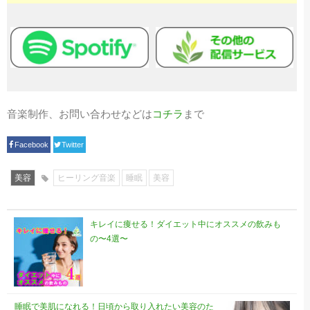
音楽制作、お問い合わせなどは
コチラ
まで
Facebook
Twitter
美容
ヒーリング音楽
睡眠
美容
キレイに痩せる！ダイエット中にオススメの飲みも
の〜4選〜
睡眠で美肌になれる！日頃から取り入れたい美容のた