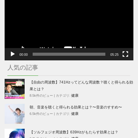
プ
レ
ー
ヤ
ー
00:00
05:25
人気の記事
【自由の周波数】741Hzってどんな周波数？聴くと得られる効
果とは？
健康
8.5k件のビュー
|
カテゴリ:
朝、音楽を聴くと得られる効果とは？〜音楽のすすめ〜
健康
6.5k件のビュー
|
カテゴリ:
【ソルフェジオ周波数】639Hzがもたらす効果とは？