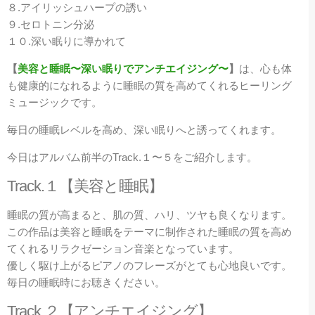
８.アイリッシュハープの誘い
９.セロトニン分泌
１０.深い眠りに導かれて
【
美容と睡眠〜深い眠りでアンチエイジング〜
】
は、心も体
も健康的になれるように睡眠の質を高めてくれるヒーリング
ミュージックです。
毎日の睡眠レベルを高め、深い眠りへと誘ってくれます。
今日はアルバム前半のTrack.１〜５をご紹介します。
Track.１【美容と睡眠】
睡眠の質が高まると、肌の質、ハリ、ツヤも良くなります。
この作品は美容と睡眠をテーマに制作された睡眠の質を高め
てくれるリラクゼーション音楽となっています。
優しく駆け上がるピアノのフレーズがとても心地良いです。
毎日の睡眠時にお聴きください。
Track.２【アンチエイジング】