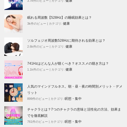
健康
3.7k件のビュー
|
カテゴリ:
眠れる周波数【528Hz】の睡眠効果とは？
健康
3k件のビュー
|
カテゴリ:
ソルフェジオ周波数528Hzに期待される効果とは？
健康
2.6k件のビュー
|
カテゴリ:
741Hzはどんな人が聴くべき？オススメの聴き方は？
健康
1.1k件のビュー
|
カテゴリ:
人気のマインドフルネス。朝・昼・夜の時間別メリット・デメ
リット
瞑想・集中
899件のビュー
|
カテゴリ:
チャクラとは？7つのチャクラの意味と活性化の方法、効果ま
でを徹底解説
瞑想・集中
761件のビュー
|
カテゴリ: