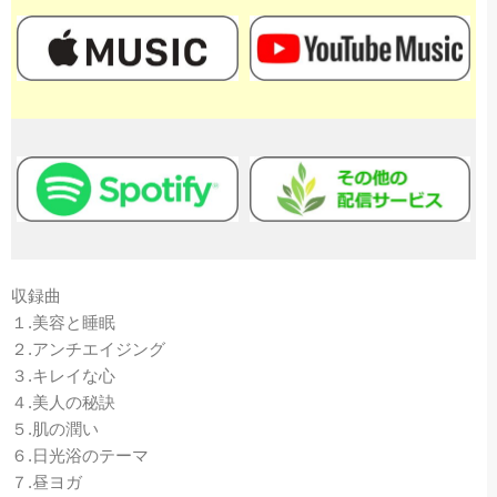
収録曲
１.美容と睡眠
２.アンチエイジング
３.キレイな心
４.美人の秘訣
５.肌の潤い
６.日光浴のテーマ
７.昼ヨガ