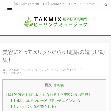
【株式会社チワワボーイズ】TAKMIXヒーリングミュージックへようこそ。TAKMIXヒーリングミュージックは貴方に特別な癒やしの時間をご提供致します。
ホーム
TAKMIXヒーリングミュージックとは
健康
美
容
に
と
っ
て
メ
リ
ッ
ト
だ
ら
け
！
睡
眠
の
嬉
し
い
効
睡眠
瞑想・集中
果
！
美容
自然
TAKMIXヒーリングミュージック
2020年12月13日
1141VIEWS
生活
お問い合わせ
運営会社
目次
[
非表示
]
1
睡眠が変わればキレイになれる！？美容効果の秘密！
1.1
成長ホルモンの分泌でアンチエイジング♪
1.2
太りにくい体が作られる♪