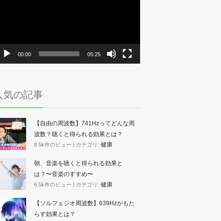
プ
レ
ー
ヤ
ー
00:00
05:25
人気の記事
【自由の周波数】741Hzってどんな周
波数？聴くと得られる効果とは？
健康
8.5k件のビュー
|
カテゴリ:
朝、音楽を聴くと得られる効果と
は？〜音楽のすすめ〜
健康
6.5k件のビュー
|
カテゴリ:
【ソルフェジオ周波数】639Hzがもた
らす効果とは？