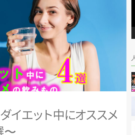
！
ダ
イ
エ
ッ
ト
中
に
オ
ス
ス
メ
選〜