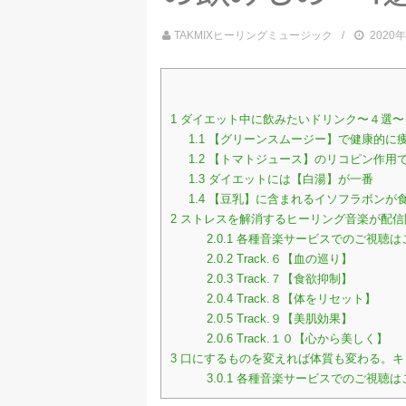
TAKMIXヒーリングミュージック
2020
1
ダイエット中に飲みたいドリンク〜４選〜
1.1
【グリーンスムージー】で健康的に
1.2
【トマトジュース】のリコピン作用
1.3
ダイエットには【白湯】が一番
1.4
【豆乳】に含まれるイソフラボンが
2
ストレスを解消するヒーリング音楽が配信
2.0.1
各種音楽サービスでのご視聴は
2.0.2
Track.６【血の巡り】
2.0.3
Track.７【食欲抑制】
2.0.4
Track.８【体をリセット】
2.0.5
Track.９【美肌効果】
2.0.6
Track.１０【心から美しく】
3
口にするものを変えれば体質も変わる。キ
3.0.1
各種音楽サービスでのご視聴は