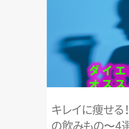
キ
レ
イ
に
痩
せ
る
の
飲
み
も
の
〜4