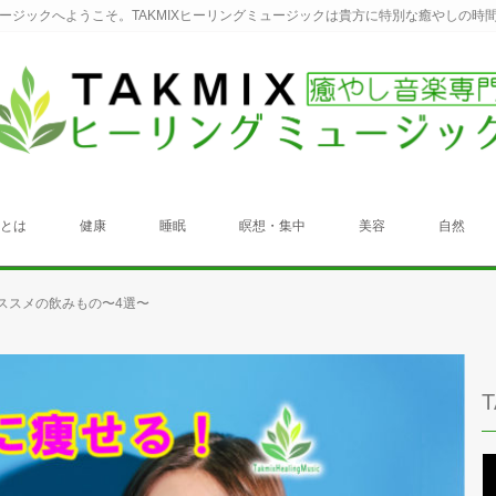
ュージックへようこそ。TAKMIXヒーリングミュージックは貴方に特別な癒やしの時
クとは
健康
睡眠
瞑想・集中
美容
自然
ススメの飲みもの〜4選〜