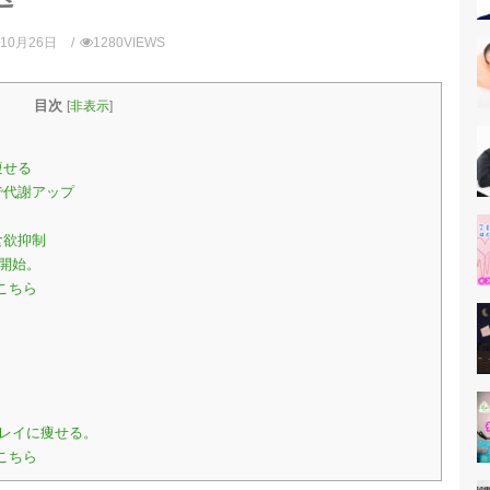
年10月26日
1280VIEWS
目次
[
非表示
]
痩せる
で代謝アップ
食欲抑制
開始。
こちら
レイに痩せる。
こちら