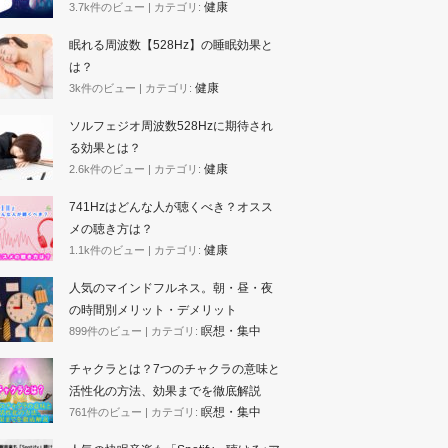
健康
3.7k件のビュー
|
カテゴリ:
眠れる周波数【528Hz】の睡眠効果と
は？
健康
3k件のビュー
|
カテゴリ:
ソルフェジオ周波数528Hzに期待され
る効果とは？
健康
2.6k件のビュー
|
カテゴリ:
741Hzはどんな人が聴くべき？オスス
メの聴き方は？
健康
1.1k件のビュー
|
カテゴリ:
人気のマインドフルネス。朝・昼・夜
の時間別メリット・デメリット
瞑想・集中
899件のビュー
|
カテゴリ:
チャクラとは？7つのチャクラの意味と
活性化の方法、効果までを徹底解説
瞑想・集中
761件のビュー
|
カテゴリ: