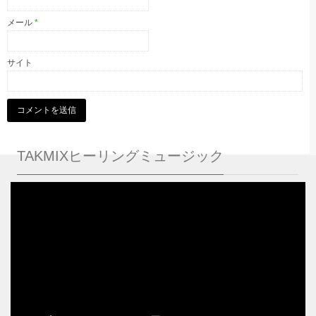
メール
*
サイト
TAKMIXヒーリングミュージック
動
画
プ
レ
ー
ヤ
ー