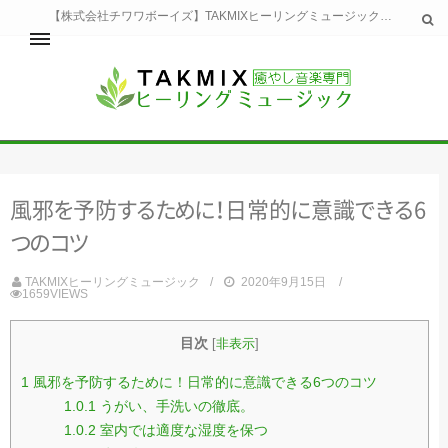
【株式会社チワワボーイズ】TAKMIXヒーリングミュージックへようこそ。TAKMIXヒーリングミュージックは貴方に特別な癒やしの時間をご提供致します。
ホーム
TAKMIXヒーリングミュージックとは
健康
風
邪
を
予
防
す
る
た
め
に
！
日常
的
に
意
識
で
き
る
6
睡眠
瞑想・集中
つ
の
コ
ツ
美容
自然
TAKMIXヒーリングミュージック
2020年9月15日
1659VIEWS
生活
お問い合わせ
運営会社
目次
[
非表示
]
1
風邪を予防するために！日常的に意識できる6つのコツ
1.0.1
うがい、手洗いの徹底。
1.0.2
室内では適度な湿度を保つ