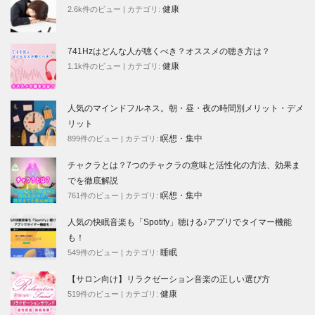
健康
2.6k件のビュー
|
カテゴリ:
741Hzはどんな人が聴くべき？オススメの聴き方は？
健康
1.1k件のビュー
|
カテゴリ:
人気のマインドフルネス。朝・昼・夜の時間別メリット・デメ
リット
瞑想・集中
899件のビュー
|
カテゴリ:
チャクラとは？7つのチャクラの意味と活性化の方法、効果ま
でを徹底解説
瞑想・集中
761件のビュー
|
カテゴリ:
人気の快眠音楽も「Spotify」聴ける♪アプリでタイマー機能
も！
睡眠
549件のビュー
|
カテゴリ:
【サロン向け】リラクゼーション音楽の正しい選び方
健康
519件のビュー
|
カテゴリ: