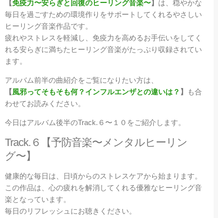
【
免疫力〜安らぎと回復のヒーリング音楽〜
】
は、穏やかな
毎日を過ごすための環境作りをサポートしてくれるやさしい
ヒーリング音楽作品です。
疲れやストレスを軽減し、免疫力を高めるお手伝いをしてく
れる安らぎに満ちたヒーリング音楽がたっぷり収録されてい
ます。
アルバム前半の曲紹介をご覧になりたい方は、
【
風邪ってそもそも何？インフルエンザとの違いは？
】
も合
わせてお読みください。
今日はアルバム後半のTrack.６〜１０をご紹介します。
Track.６【予防音楽〜メンタルヒーリン
グ〜】
健康的な毎日は、日頃からのストレスケアから始まります。
この作品は、心の疲れを解消してくれる優雅なヒーリング音
楽となっています。
毎日のリフレッシュにお聴きください。