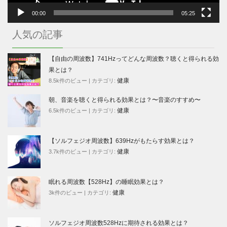
00:00
05:25
人気の記事
【自由の周波数】741Hzってどんな周波数？聴くと得られる効
果とは？
健康
8.5k件のビュー
|
カテゴリ:
朝、音楽を聴くと得られる効果とは？〜音楽のすすめ〜
健康
6.5k件のビュー
|
カテゴリ:
【ソルフェジオ周波数】639Hzがもたらす効果とは？
健康
3.7k件のビュー
|
カテゴリ:
眠れる周波数【528Hz】の睡眠効果とは？
健康
3k件のビュー
|
カテゴリ:
ソルフェジオ周波数528Hzに期待される効果とは？