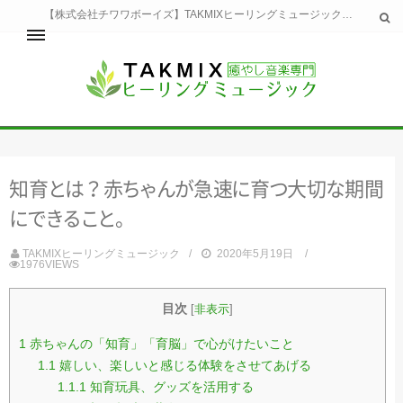
【株式会社チワワボーイズ】TAKMIXヒーリングミュージックへようこそ。TAKMIXヒーリングミュージックは貴方に特別な癒やしの時間をご提供致します。
ホーム
TAKMIXヒーリングミュージックとは
健康
知
育
と
は
？
赤
ち
ゃ
ん
が
急
速
に
育
つ
大
切
な
期
間
睡眠
瞑想・集中
に
で
き
る
こ
と
。
美容
自然
TAKMIXヒーリングミュージック
2020年5月19日
1976VIEWS
生活
お問い合わせ
運営会社
目次
[
非表示
]
1
赤ちゃんの「知育」「育脳」で心がけたいこと
1.1
嬉しい、楽しいと感じる体験をさせてあげる
1.1.1
知育玩具、グッズを活用する