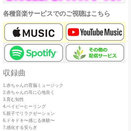
各種音楽サービスでのご視聴はこちら
収録曲
1.赤ちゃんの育脳ミュージック
2.赤ちゃんの耳に心地良く
3.育む知性
4.ベイビーヒーリング
5.親子でリラクゼーション
6.ドキドキ〜感じる体験〜
7.感化する安らぎ