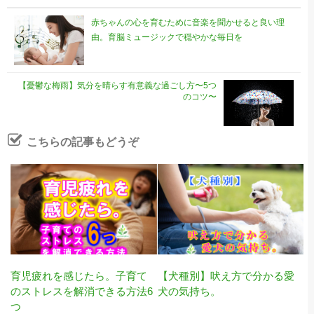
赤ちゃんの心を育むために音楽を聞かせると良い理
由。育脳ミュージックで穏やかな毎日を
【憂鬱な梅雨】気分を晴らす有意義な過ごし方〜5つ
のコツ〜
こちらの記事もどうぞ
育児疲れを感じたら。子育て
【犬種別】吠え方で分かる愛
のストレスを解消できる方法6
犬の気持ち。
つ