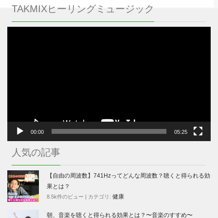
TAKMIXヒーリングミュージック
動
画
プ
レ
ー
ヤ
ー
00:00
05:25
人気の記事
【自由の周波数】741Hzってどんな周波数？聴くと得られる効
果とは？
健康
8.5k件のビュー
|
カテゴリ:
朝、音楽を聴くと得られる効果とは？〜音楽のすすめ〜