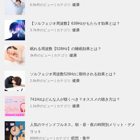
健康
6.5k件のビュー
|
カテゴリ:
【ソルフェジオ周波数】639Hzがもたらす効果とは？
健康
3.7k件のビュー
|
カテゴリ:
眠れる周波数【528Hz】の睡眠効果とは？
健康
3k件のビュー
|
カテゴリ:
ソルフェジオ周波数528Hzに期待される効果とは？
健康
2.6k件のビュー
|
カテゴリ:
741Hzはどんな人が聴くべき？オススメの聴き方は？
健康
1.1k件のビュー
|
カテゴリ:
人気のマインドフルネス。朝・昼・夜の時間別メリット・デメ
リット
瞑想・集中
899件のビュー
|
カテゴリ: