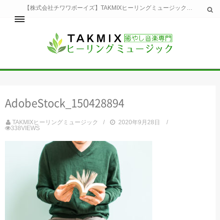
【株式会社チワワボーイズ】TAKMIXヒーリングミュージックへようこそ。TAKMIXヒーリングミュージックは貴方に特別な癒やしの時間をご提供致します。
ホーム
TAKMIXヒーリングミュージックとは
健康
AdobeStock_150428894
睡眠
瞑想・集中
TAKMIXヒーリングミュージック
2020年9月28日
美容
338VIEWS
自然
生活
お問い合わせ
運営会社