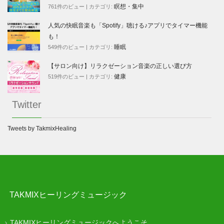
瞑想・集中
761件のビュー
|
カテゴリ:
人気の快眠音楽も「Spotify」聴ける♪アプリでタイマー機能
も！
睡眠
549件のビュー
|
カテゴリ:
【サロン向け】リラクゼーション音楽の正しい選び方
健康
519件のビュー
|
カテゴリ:
Twitter
Tweets by TakmixHealing
TAKMIXヒーリングミュージック
TAKMIXヒーリングミュージックへようこそ