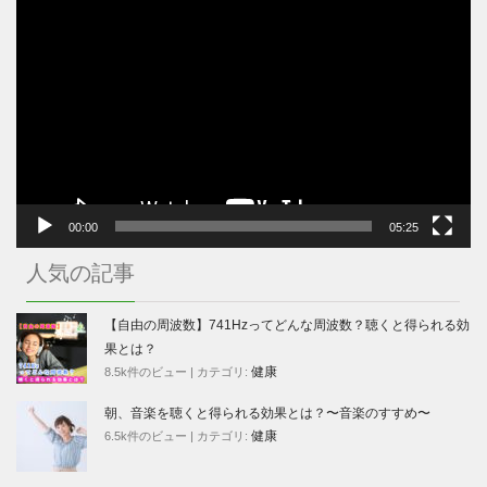
動
画
プ
レ
ー
ヤ
ー
00:00
05:25
人気の記事
【自由の周波数】741Hzってどんな周波数？聴くと得られる効
果とは？
健康
8.5k件のビュー
|
カテゴリ:
朝、音楽を聴くと得られる効果とは？〜音楽のすすめ〜
健康
6.5k件のビュー
|
カテゴリ: