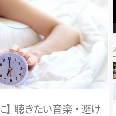
に
】
聴
き
た
い
音
楽
・
避
け