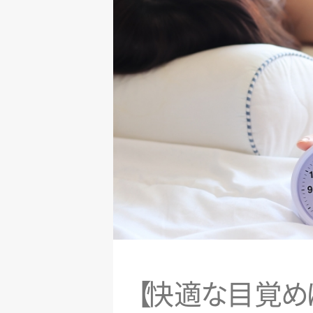
【
快
適
な
目
覚
め