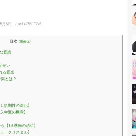
年5月6日
1475VIEWS
目次
[
非表示
]
な音楽
が良い
れる音楽
音楽とは？
1.規則性の深化】
5.幸運の用意】
ら【19.季節の萌芽】
カラークリスタル】