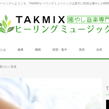
ュージックへようこそ。TAKMIXヒーリングミュージックは貴方に特別な癒やしの時
クとは
健康
睡眠
瞑想・集中
美容
自然
避けたい音楽