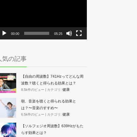
プ
レ
ー
ヤ
ー
00:00
05:25
人気の記事
【自由の周波数】741Hzってどんな周
波数？聴くと得られる効果とは？
健康
8.5k件のビュー
|
カテゴリ:
朝、音楽を聴くと得られる効果と
は？〜音楽のすすめ〜
健康
6.5k件のビュー
|
カテゴリ:
【ソルフェジオ周波数】639Hzがもた
らす効果とは？