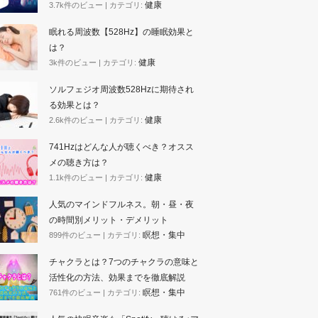
健康
3.7k件のビュー
|
カテゴリ:
眠れる周波数【528Hz】の睡眠効果と
は？
健康
3k件のビュー
|
カテゴリ:
ソルフェジオ周波数528Hzに期待され
る効果とは？
健康
2.6k件のビュー
|
カテゴリ:
741Hzはどんな人が聴くべき？オスス
メの聴き方は？
健康
1.1k件のビュー
|
カテゴリ:
人気のマインドフルネス。朝・昼・夜
の時間別メリット・デメリット
瞑想・集中
899件のビュー
|
カテゴリ:
チャクラとは？7つのチャクラの意味と
活性化の方法、効果までを徹底解説
瞑想・集中
761件のビュー
|
カテゴリ: