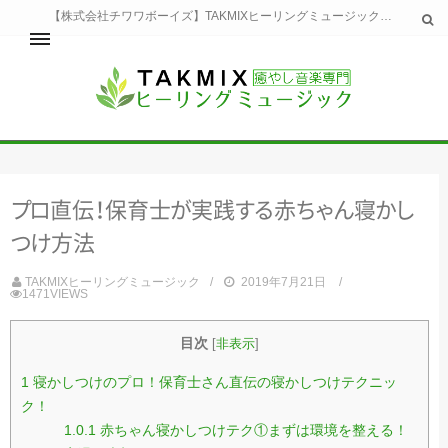
【株式会社チワワボーイズ】TAKMIXヒーリングミュージックへようこそ。TAKMIXヒーリングミュージックは貴方に特別な癒やしの時間をご提供致します。
ホーム
TAKMIXヒーリングミュージックとは
健康
プ
ロ
直
伝
！
保育
士
が
実
践
す
る
赤
ち
ゃ
ん
寝
か
し
睡眠
瞑想・集中
つ
け
方法
美容
自然
TAKMIXヒーリングミュージック
2019年7月21日
1471VIEWS
生活
お問い合わせ
運営会社
目次
[
非表示
]
1
寝かしつけのプロ！保育士さん直伝の寝かしつけテクニッ
ク！
1.0.1
赤ちゃん寝かしつけテク①まずは環境を整える！