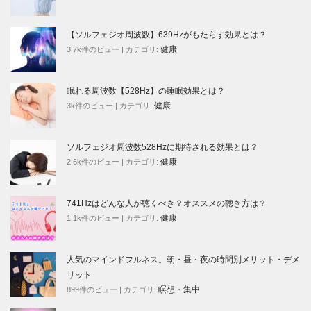
【ソルフェジオ周波数】639Hzがもたらす効果とは？
健康
3.7k件のビュー
|
カテゴリ:
眠れる周波数【528Hz】の睡眠効果とは？
健康
3k件のビュー
|
カテゴリ:
ソルフェジオ周波数528Hzに期待される効果とは？
健康
2.6k件のビュー
|
カテゴリ:
741Hzはどんな人が聴くべき？オススメの聴き方は？
健康
1.1k件のビュー
|
カテゴリ:
人気のマインドフルネス。朝・昼・夜の時間別メリット・デメ
リット
瞑想・集中
899件のビュー
|
カテゴリ: