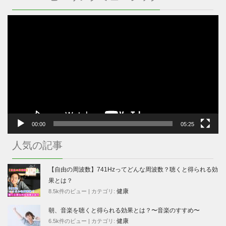
動
画
プ
レ
ー
ヤ
ー
00:00
05:25
人気の記事
【自由の周波数】741Hzってどんな周波数？聴くと得られる効
果とは？
健康
8.5k件のビュー
|
カテゴリ:
朝、音楽を聴くと得られる効果とは？〜音楽のすすめ〜
健康
6.5k件のビュー
|
カテゴリ: