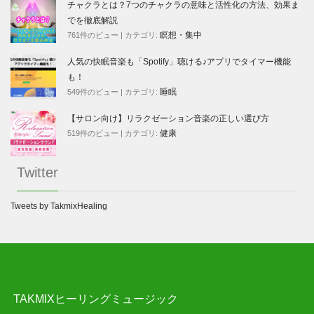
チャクラとは？7つのチャクラの意味と活性化の方法、効果ま
でを徹底解説
瞑想・集中
761件のビュー
|
カテゴリ:
人気の快眠音楽も「Spotify」聴ける♪アプリでタイマー機能
も！
睡眠
549件のビュー
|
カテゴリ:
【サロン向け】リラクゼーション音楽の正しい選び方
健康
519件のビュー
|
カテゴリ:
Twitter
Tweets by TakmixHealing
TAKMIXヒーリングミュージック