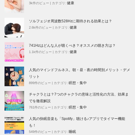
健康
3k件のビュー
|
カテゴリ:
ソルフェジオ周波数528Hzに期待される効果とは？
健康
2.6k件のビュー
|
カテゴリ:
741Hzはどんな人が聴くべき？オススメの聴き方は？
健康
1.1k件のビュー
|
カテゴリ:
人気のマインドフルネス。朝・昼・夜の時間別メリット・デメ
リット
瞑想・集中
899件のビュー
|
カテゴリ:
チャクラとは？7つのチャクラの意味と活性化の方法、効果ま
でを徹底解説
瞑想・集中
761件のビュー
|
カテゴリ:
人気の快眠音楽も「Spotify」聴ける♪アプリでタイマー機能
も！
睡眠
549件のビュー
|
カテゴリ: