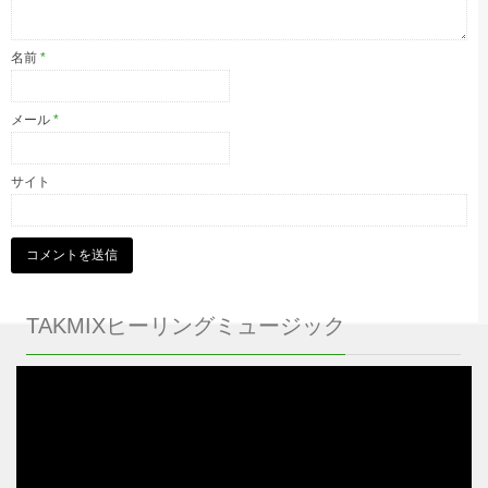
名前
*
メール
*
サイト
TAKMIXヒーリングミュージック
動
画
プ
レ
ー