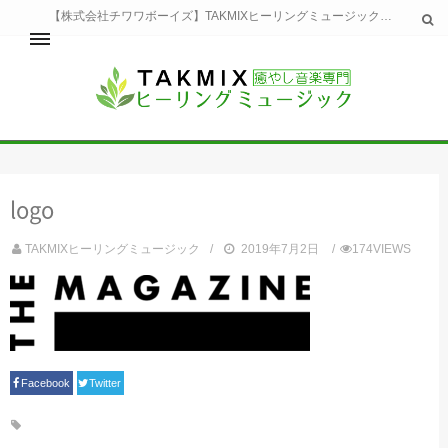
【株式会社チワワボーイズ】TAKMIXヒーリングミュージックへようこそ。TAKMIXヒーリングミュージックは貴方に特別な癒やしの時間をご提供致します。
ホーム
TAKMIXヒーリングミュージックとは
健康
logo
睡眠
瞑想・集中
TAKMIXヒーリングミュージック
2019年7月2日
174VIEWS
美容
自然
生活
お問い合わせ
運営会社
Facebook
Twitter