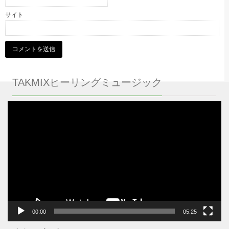
サイト
TAKMIXヒーリングミュージック
動
画
プ
レ
ー
ヤ
ー
00:00
05:25