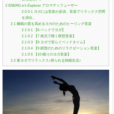
2
ENERG e's Explorer アロマディフューザー
2.0.0.1
ヨガには音楽が必須。音楽でリラックス空間
を演出。
2.1
睡眠の質を高めるヨガのためのヒーリング音楽
2.1.0.1
【6.ベッドでヨガ】
2.1.0.2
【7.枕元で聴く瞑想音楽】
2.1.0.3
【8.ヨガで安らぐベッドタイム】
2.1.0.4
【9.瞑想のためのリラクゼーション音楽】
2.1.0.5
【10.眠りのヨガ音楽】
2.2
夜ヨガでリラックス♪得られる快眠生活♪