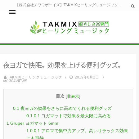
【株式会社チワワボーイズ】TAKMIXヒーリングミュージックへようこそ。TAKMIXヒーリングミュージックは貴方に特別な癒やしの時間をご提供致します。
ホーム
TAKMIXヒーリングミュージックとは
健康
夜
ヨ
ガ
で
快
眠
。
効
果
を
上
げ
る
便
利
グ
ッ
ズ
。
睡眠
瞑想・集中
TAKMIXヒーリングミュージック
2019年8月2日
美容
1304VIEWS
自然
生活
目次
[
非表示
]
お問い合わせ
運営会社
0.1
夜ヨガの効果をさらに高めてくれる便利グッズ
0.1.0.1
ヨガマットで効果を最大限に高める
1
Gruper ヨガマット 6mm
1.0.0.1
アロマで集中力アップ。高いリラックス効果
にも期待。。