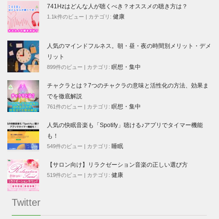
741Hzはどんな人が聴くべき？オススメの聴き方は？
健康
1.1k件のビュー
|
カテゴリ:
人気のマインドフルネス。朝・昼・夜の時間別メリット・デメ
リット
瞑想・集中
899件のビュー
|
カテゴリ:
チャクラとは？7つのチャクラの意味と活性化の方法、効果ま
でを徹底解説
瞑想・集中
761件のビュー
|
カテゴリ:
人気の快眠音楽も「Spotify」聴ける♪アプリでタイマー機能
も！
睡眠
549件のビュー
|
カテゴリ:
【サロン向け】リラクゼーション音楽の正しい選び方
健康
519件のビュー
|
カテゴリ:
Twitter