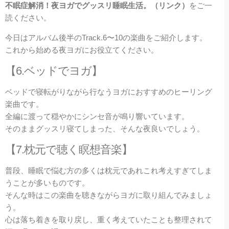
不眠症解消！夜ヨガでグッスリ睡眠生活。（リンク）
をご一
読ください。
今日はアルバム後半のTrack.6〜10の楽曲をご紹介します。
これから始める夜ヨガにお役立てください。
【6.ベッドでヨガ】
ベッドで寝転がりながら行なうヨガにおすすめのヒーリング
楽曲です。
全編に渡って穏やかにシンセ音が鳴り響いています。
そのままグッスリ寝てしまった、そんな夜良いでしょう。
【7.枕元で聴く瞑想音楽】
普段、睡眠で悩む方の多くは枕元であれこれ考えすぎてしま
うことが多いものです。
そんな時はこの楽曲を聴きながらヨガに取り組んでみましょ
う。
心は落ち着きを取り戻し、重く考えていたことも整理されて