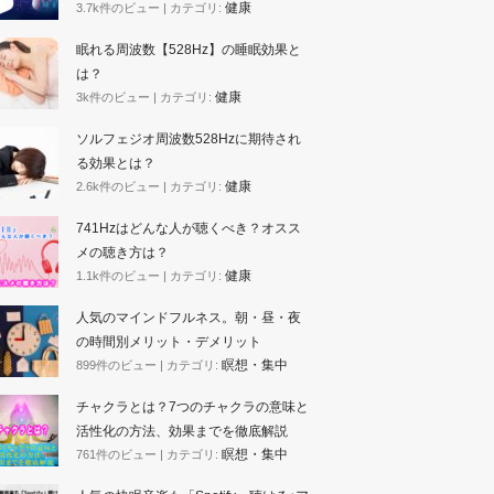
健康
3.7k件のビュー
|
カテゴリ:
眠れる周波数【528Hz】の睡眠効果と
は？
健康
3k件のビュー
|
カテゴリ:
ソルフェジオ周波数528Hzに期待され
る効果とは？
健康
2.6k件のビュー
|
カテゴリ:
741Hzはどんな人が聴くべき？オスス
メの聴き方は？
健康
1.1k件のビュー
|
カテゴリ:
人気のマインドフルネス。朝・昼・夜
の時間別メリット・デメリット
瞑想・集中
899件のビュー
|
カテゴリ:
チャクラとは？7つのチャクラの意味と
活性化の方法、効果までを徹底解説
瞑想・集中
761件のビュー
|
カテゴリ: