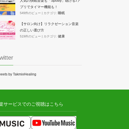
人気の快眠音楽も「Spotify」聴ける♪ア
プリでタイマー機能も！
睡眠
549件のビュー
|
カテゴリ:
【サロン向け】リラクゼーション音楽
の正しい選び方
健康
519件のビュー
|
カテゴリ:
witter
eets by TakmixHealing
楽サービスでのご視聴はこちら