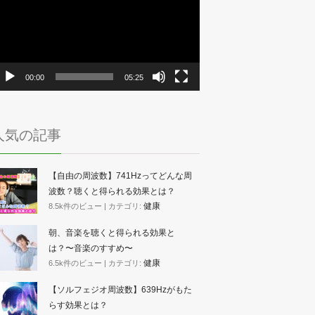
プ
レ
ー
ヤ
ー
00:00
05:25
人気の記事
【自由の周波数】741Hzってどんな周
波数？聴くと得られる効果とは？
健康
8.5k件のビュー
|
カテゴリ:
朝、音楽を聴くと得られる効果と
は？〜音楽のすすめ〜
健康
6.5k件のビュー
|
カテゴリ:
【ソルフェジオ周波数】639Hzがもた
らす効果とは？