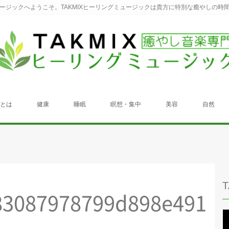
ュージックへようこそ。TAKMIXヒーリングミュージックは貴方に特別な癒やしの時
クとは
健康
睡眠
瞑想・集中
美容
自然
83087978799d898e491