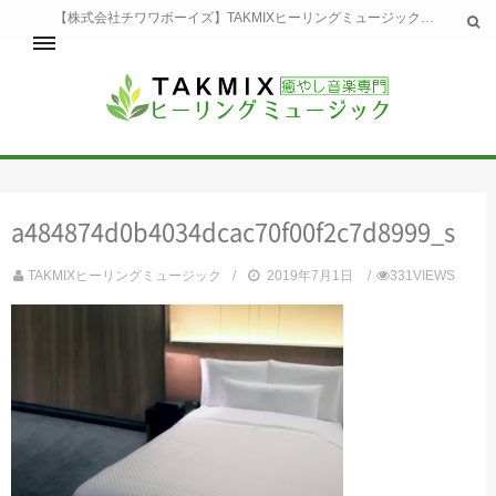
【株式会社チワワボーイズ】TAKMIXヒーリングミュージックへようこそ。TAKMIXヒーリングミュージックは貴方に特別な癒やしの時間をご提供致します。
ホーム
TAKMIXヒーリングミュージックとは
健康
a484874d0b4034dcac70f00f2c7d8999_s
睡眠
瞑想・集中
TAKMIXヒーリングミュージック
2019年7月1日
331VIEWS
美容
自然
生活
お問い合わせ
運営会社