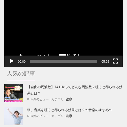
動
画
プ
レ
ー
ヤ
ー
00:00
05:25
人気の記事
【自由の周波数】741Hzってどんな周波数？聴くと得られる効
果とは？
健康
8.5k件のビュー
|
カテゴリ:
朝、音楽を聴くと得られる効果とは？〜音楽のすすめ〜
健康
6.5k件のビュー
|
カテゴリ: