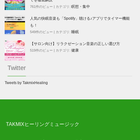
でを徹底解説
瞑想・集中
761件のビュー
|
カテゴリ:
人気の快眠音楽も「Spotify」聴ける♪アプリでタイマー機能
も！
睡眠
549件のビュー
|
カテゴリ:
【サロン向け】リラクゼーション音楽の正しい選び方
健康
519件のビュー
|
カテゴリ:
Twitter
Tweets by TakmixHealing
TAKMIXヒーリングミュージック