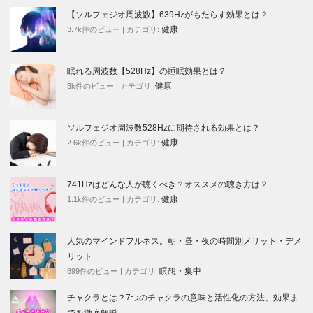
【ソルフェジオ周波数】639Hzがもたらす効果とは？
健康
3.7k件のビュー
|
カテゴリ:
眠れる周波数【528Hz】の睡眠効果とは？
健康
3k件のビュー
|
カテゴリ:
ソルフェジオ周波数528Hzに期待される効果とは？
健康
2.6k件のビュー
|
カテゴリ:
741Hzはどんな人が聴くべき？オススメの聴き方は？
健康
1.1k件のビュー
|
カテゴリ:
人気のマインドフルネス。朝・昼・夜の時間別メリット・デメ
リット
瞑想・集中
899件のビュー
|
カテゴリ:
チャクラとは？7つのチャクラの意味と活性化の方法、効果ま