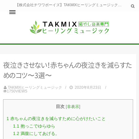
【株式会社チワワボーイズ】TAKMIXヒーリングミュージックへようこそ。TAKMIXヒーリングミュージックは貴方に特別な癒やしの時間をご提供致します。
ホーム
TAKMIXヒーリングミュージックとは
健康
夜
泣
き
さ
せ
な
い
！
赤
ち
ゃ
ん
の
夜
泣
き
を
減
ら
す
た
睡眠
瞑想・集中
め
の
コ
ツ
〜3選〜
美容
自然
TAKMIXヒーリングミュージック
2020年8月23日
1750VIEWS
生活
お問い合わせ
運営会社
目次
[
非表示
]
1
赤ちゃんの夜泣きを減らすために心がけたいこと
1.1
抱っこでゆらゆら
1.2
満腹にしてあげる。