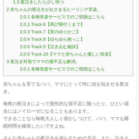
1.3
夜泣きしたら少し待つ
2
赤ちゃんの夜泣きがおさまるヒーリング音楽。
2.0.1
各種音楽サービスでのご視聴はこちら
2.0.2
Track.6【再び寝付くまで】
2.0.3
Track.7【音のゆりかご】
2.0.4
Track.8【ゆらゆら抱っこ】
2.0.5
Track.9【泣き止む秘訣】
2.0.6
Track.10【ママと赤ちゃんと優しい音楽】
3
夜泣き対策でママの寝不足も解消。
3.0.1
各種音楽サービスでのご視聴はこちら
赤ちゃんを育てるパパ、ママにとって特に頭を悩ませる夜泣
き。
毎晩の夜泣きによって慢性的な寝不足に陥ったり、ひどい場
合にはノイローゼになることもあります。
できることなら毎晩大人しく寝かしつけて、パパ、ママも睡
眠時間を確保したいですよね。
そんな赤ちゃんの夜泣きを減らすための方法、また、泣き止