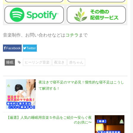
音楽制作、お問い合わせなどは
コチラ
まで
Facebook
Twitter
睡眠
ヒーリング音楽
夜泣き
赤ちゃん
夜泣きで寝不足のママ必見！慢性的な寝不足はこうし
て解消する！
【厳選】人気の睡眠用音楽５作品をご紹介〜安らぐ夜
のお供に〜