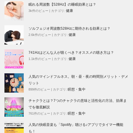
眠れる周波数【528Hz】の睡眠効果とは？
健康
3k件のビュー
|
カテゴリ:
ソルフェジオ周波数528Hzに期待される効果とは？
健康
2.6k件のビュー
|
カテゴリ:
741Hzはどんな人が聴くべき？オススメの聴き方は？
健康
1.1k件のビュー
|
カテゴリ:
人気のマインドフルネス。朝・昼・夜の時間別メリット・デメ
リット
瞑想・集中
899件のビュー
|
カテゴリ:
チャクラとは？7つのチャクラの意味と活性化の方法、効果ま
でを徹底解説
瞑想・集中
761件のビュー
|
カテゴリ:
人気の快眠音楽も「Spotify」聴ける♪アプリでタイマー機能
も！