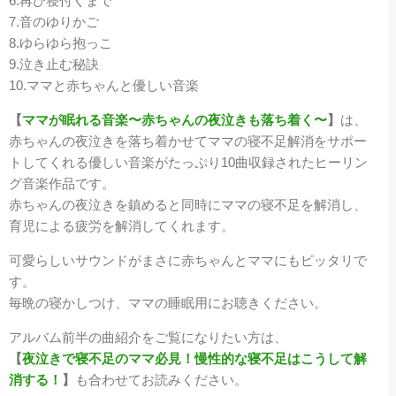
6.再び寝付くまで
7.音のゆりかご
8.ゆらゆら抱っこ
9.泣き止む秘訣
10.ママと赤ちゃんと優しい音楽
【
ママが眠れる音楽〜赤ちゃんの夜泣きも落ち着く〜
】
は、
赤ちゃんの夜泣きを落ち着かせてママの寝不足解消をサポー
トしてくれる優しい音楽がたっぷり10曲収録されたヒーリン
グ音楽作品です。
赤ちゃんの夜泣きを鎮めると同時にママの寝不足を解消し、
育児による疲労を解消してくれます。
可愛らしいサウンドがまさに赤ちゃんとママにもピッタリで
す。
毎晩の寝かしつけ、ママの睡眠用にお聴きください。
アルバム前半の曲紹介をご覧になりたい方は、
【
夜泣きで寝不足のママ必見！慢性的な寝不足はこうして解
消する！
】
も合わせてお読みください。