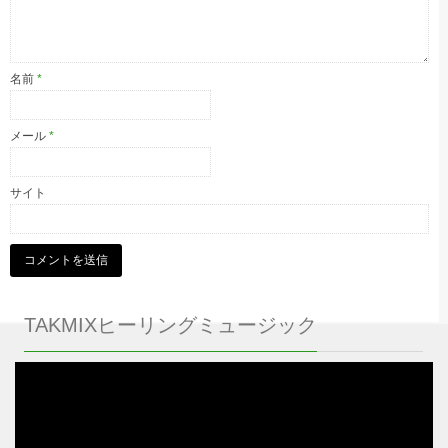
名前
*
メール
*
サイト
TAKMIXヒーリングミュージック
動
画
プ
レ