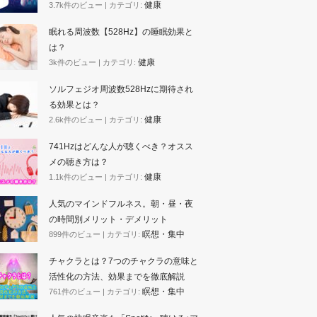
健康
3.7k件のビュー
|
カテゴリ:
眠れる周波数【528Hz】の睡眠効果と
は？
健康
3k件のビュー
|
カテゴリ:
ソルフェジオ周波数528Hzに期待され
る効果とは？
健康
2.6k件のビュー
|
カテゴリ:
741Hzはどんな人が聴くべき？オスス
メの聴き方は？
健康
1.1k件のビュー
|
カテゴリ:
人気のマインドフルネス。朝・昼・夜
の時間別メリット・デメリット
瞑想・集中
899件のビュー
|
カテゴリ:
チャクラとは？7つのチャクラの意味と
活性化の方法、効果までを徹底解説
瞑想・集中
761件のビュー
|
カテゴリ: