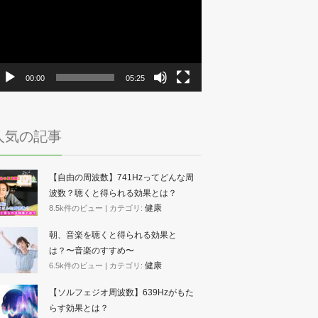
プ
レ
ー
ヤ
ー
00:00
05:25
人気の記事
【自由の周波数】741Hzってどんな周
波数？聴くと得られる効果とは？
健康
8.5k件のビュー
|
カテゴリ:
朝、音楽を聴くと得られる効果と
は？〜音楽のすすめ〜
健康
6.5k件のビュー
|
カテゴリ:
【ソルフェジオ周波数】639Hzがもた
らす効果とは？