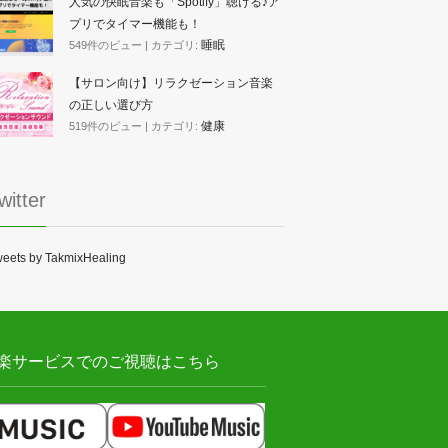
人気の快眠音楽も「Spotify」聴ける♪ア
プリでタイマー機能も！
睡眠
549件のビュー
|
カテゴリ:
【サロン向け】リラクゼーション音楽
の正しい選び方
健康
519件のビュー
|
カテゴリ:
witter
eets by TakmixHealing
楽サービスでのご視聴はこちら