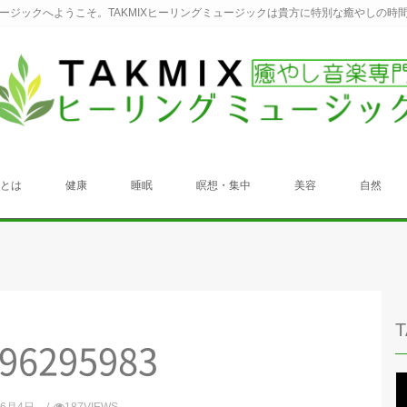
ュージックへようこそ。TAKMIXヒーリングミュージックは貴方に特別な癒やしの時
クとは
健康
睡眠
瞑想・集中
美容
自然
96295983