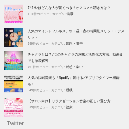
741Hzはどんな人が聴くべき？オススメの聴き方は？
健康
1.1k件のビュー
|
カテゴリ:
人気のマインドフルネス。朝・昼・夜の時間別メリット・デメ
リット
瞑想・集中
899件のビュー
|
カテゴリ:
チャクラとは？7つのチャクラの意味と活性化の方法、効果ま
でを徹底解説
瞑想・集中
761件のビュー
|
カテゴリ:
人気の快眠音楽も「Spotify」聴ける♪アプリでタイマー機能
も！
睡眠
549件のビュー
|
カテゴリ:
【サロン向け】リラクゼーション音楽の正しい選び方
健康
519件のビュー
|
カテゴリ:
Twitter