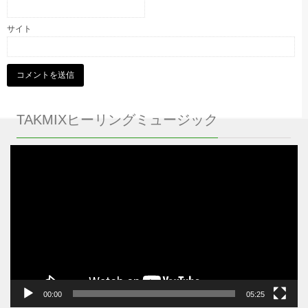
サイト
TAKMIXヒーリングミュージック
動
画
プ
レ
ー
ヤ
ー
00:00
05:25