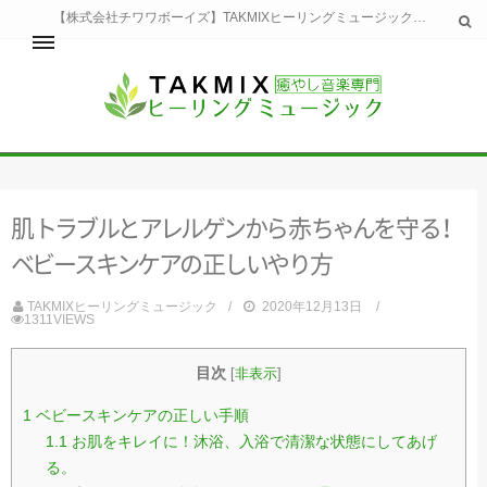
【株式会社チワワボーイズ】TAKMIXヒーリングミュージックへようこそ。TAKMIXヒーリングミュージックは貴方に特別な癒やしの時間をご提供致します。
ホーム
TAKMIXヒーリングミュージックとは
健康
肌
ト
ラ
ブ
ル
と
ア
レ
ル
ゲ
ン
か
ら
赤
ち
ゃ
ん
を
守
る
！
睡眠
瞑想・集中
ベ
ビ
ー
ス
キ
ン
ケ
ア
の
正
し
い
や
り
方
美容
自然
TAKMIXヒーリングミュージック
2020年12月13日
1311VIEWS
生活
お問い合わせ
運営会社
目次
[
非表示
]
1
ベビースキンケアの正しい手順
1.1
お肌をキレイに！沐浴、入浴で清潔な状態にしてあげ
る。