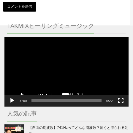
TAKMIXヒーリングミュージック
動
画
プ
レ
ー
ヤ
ー
00:00
05:25
人気の記事
【自由の周波数】741Hzってどんな周波数？聴くと得られる効