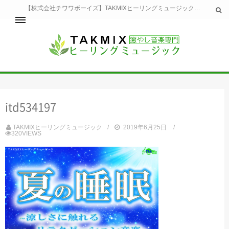
【株式会社チワワボーイズ】TAKMIXヒーリングミュージックへようこそ。TAKMIXヒーリングミュージックは貴方に特別な癒やしの時間をご提供致します。
ホーム
TAKMIXヒーリングミュージックとは
健康
itd534197
睡眠
瞑想・集中
TAKMIXヒーリングミュージック
2019年6月25日
美容
320VIEWS
自然
生活
お問い合わせ
運営会社