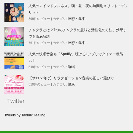
人気のマインドフルネス。朝・昼・夜の時間別メリット・デメ
リット
瞑想・集中
899件のビュー
|
カテゴリ:
チャクラとは？7つのチャクラの意味と活性化の方法、効果ま
でを徹底解説
瞑想・集中
761件のビュー
|
カテゴリ:
人気の快眠音楽も「Spotify」聴ける♪アプリでタイマー機能
も！
睡眠
549件のビュー
|
カテゴリ:
【サロン向け】リラクゼーション音楽の正しい選び方
健康
519件のビュー
|
カテゴリ:
Twitter
Tweets by TakmixHealing