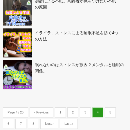
加齢による不眠。高齢者が気をつけたい不眠
の原因
イライラ、ストレスによる睡眠不足を防ぐ4つ
の方法
眠れないのはストレスが原因？メンタルと睡眠の
関係。
Page 4 / 25
‹ Previous
1
2
3
4
5
6
7
8
Next ›
Last »