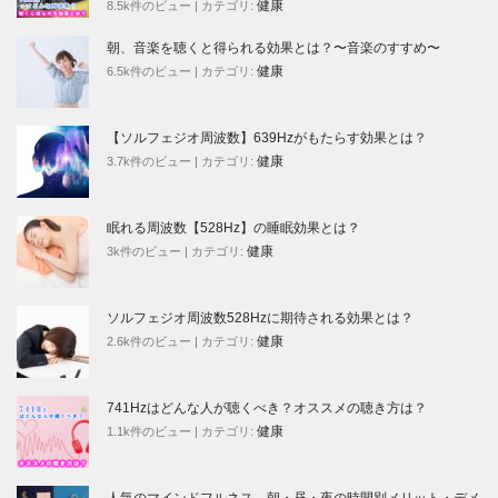
健康
8.5k件のビュー
|
カテゴリ:
朝、音楽を聴くと得られる効果とは？〜音楽のすすめ〜
健康
6.5k件のビュー
|
カテゴリ:
【ソルフェジオ周波数】639Hzがもたらす効果とは？
健康
3.7k件のビュー
|
カテゴリ:
眠れる周波数【528Hz】の睡眠効果とは？
健康
3k件のビュー
|
カテゴリ:
ソルフェジオ周波数528Hzに期待される効果とは？
健康
2.6k件のビュー
|
カテゴリ:
741Hzはどんな人が聴くべき？オススメの聴き方は？
健康
1.1k件のビュー
|
カテゴリ:
人気のマインドフルネス。朝・昼・夜の時間別メリット・デメ