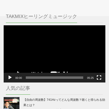
TAKMIXヒーリングミュージック
動
画
プ
レ
ー
ヤ
ー
00:00
05:25
人気の記事
【自由の周波数】741Hzってどんな周波数？聴くと得られる効
果とは？