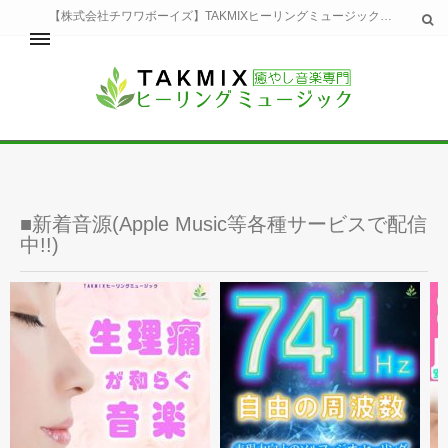
【株式会社チワワボーイズ】TAKMIXヒーリングミュージックへようこそ。TAKMIXヒーリングミュージックは貴方に特別な癒やしの時間をご提供致します。
ホーム
TAKMIXヒーリングミュージックとは
健康
睡眠
■新着音源(Apple Music等各種サービスで配信
瞑想・集中
中!!)
美容
自然
生活
お問い合わせ
運営会社