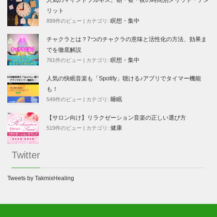
リット
瞑想・集中
899件のビュー
|
カテゴリ:
チャクラとは？7つのチャクラの意味と活性化の方法、効果ま
でを徹底解説
瞑想・集中
761件のビュー
|
カテゴリ:
人気の快眠音楽も「Spotify」聴ける♪アプリでタイマー機能
も！
睡眠
549件のビュー
|
カテゴリ:
【サロン向け】リラクゼーション音楽の正しい選び方
健康
519件のビュー
|
カテゴリ:
Twitter
Tweets by TakmixHealing